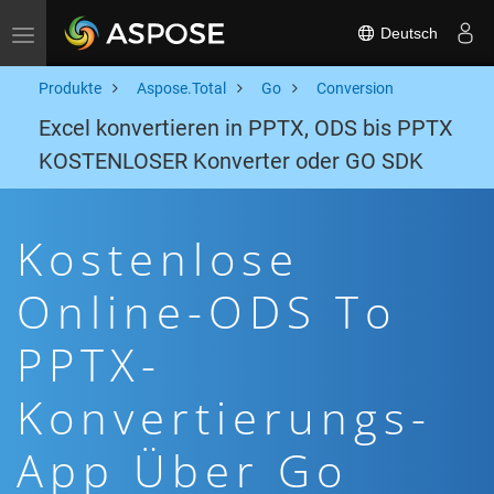
Deutsch
Toggle navigation
Produkte
Aspose.Total
Go
Conversion
Excel konvertieren in PPTX, ODS bis PPTX
KOSTENLOSER Konverter oder GO SDK
Kostenlose
Online-ODS To
PPTX-
Konvertierungs-
App Über Go