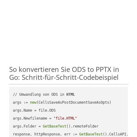
So konvertieren Sie ODS to PPTX in
Go: Schritt-für-Schritt-Codebeispiel
// Umwandlung von ODS in 
HTML
args := 
new
(CellsSaveAsPostDocumentSaveAsOpts)

args.Name = file.ODS

args.Newfilename = 
"file.HTML"
args.Folder = 
GetBaseTest
().remoteFolder

response, httpResponse, err := 
GetBaseTest
().CellsAPI.
Cel