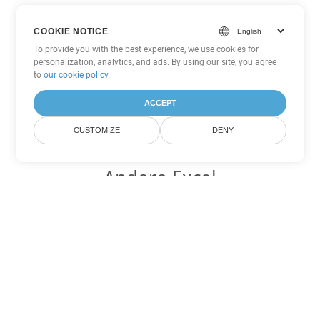
COOKIE NOTICE
To provide you with the best experience, we use cookies for
personalization, analytics, and ads. By using our site, you agree
to
our cookie policy
.
ACCEPT
CUSTOMIZE
DENY
Andere Excel
Konvertierungsoptionen
Wandeln Sie ODS in DOC um
DOC:
Microsoft Word Binary Format
Wandeln Sie ODS in DOT um
DOT:
Microsoft Word Template Files