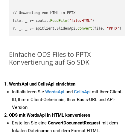
// Umwandlung von HTML in PPTX

file, _ := ioutil.
ReadFile
(
"file.HTML"
)

r, _, _ := apiClient.SlidesApi.
Convert
(file, 
"PPTX"
Einfache ODS Files to PPTX-
Konvertierung auf Go SDK
WordsApi und CellsApi einrichten
Initialisieren Sie
WordsApi
und
CellsApi
mit Ihrer Client-
ID, Ihrem Client-Geheimnis, Ihrer Basis-URL und API-
Version
ODS mit WordsApi in HTML konvertieren
Erstellen Sie eine
ConvertDocumentRequest
mit dem
lokalen Dateinamen und dem Format HTML.