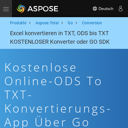
Deutsch
Toggle navigation
Produkte
Aspose.Total
Go
Conversion
Excel konvertieren in TXT, ODS bis TXT
KOSTENLOSER Konverter oder GO SDK
Kostenlose
Online-ODS To
TXT-
Konvertierungs-
App Über Go