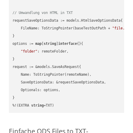
// Umwandlung von HTML in TXT
requestSaveOptionsData := models.HtmlSaveOptionsData{

    FileName: ToStringPointer(baseTestOutPath + 
"file.HTM
}

options := 
map
[
string
]
interface
{}{

"folder"
: remoteFolder,

}

request := &models.SaveAsRequest{

    Name: ToStringPointer(remoteName),

    SaveOptionsData: &requestSaveOptionsData,

    Optionals: options,

}

%!(EXTRA 
string
=TXT)
Einfache ODS Files to TXT-