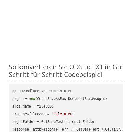
So konvertieren Sie ODS to TXT in Go:
Schritt-für-Schritt-Codebeispiel
// Umwandlung von ODS in HTML
args := 
new
(CellsSaveAsPostDocumentSaveAsOpts)

args.Name = file.ODS

args.Newfilename = 
"file.HTML"
args.Folder = GetBaseTest().remoteFolder

response, httpResponse, err := GetBaseTest().CellsAPI.Cell