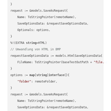
}

request := &models.SaveAsRequest{

    Name: ToStringPointer(remoteName),

    SaveOptionsData: &requestSaveOptionsData,

    Optionals: options,

}

%!(EXTRA 
string
// Umwandlung von HTML in BMP
requestSaveOptionsData := models.HtmlSaveOptionsData{

    FileName: ToStringPointer(baseTestOutPath + 
"file.HTM
}

options := 
map
[
string
]
interface
{}{

"folder"
: remoteFolder,

}

request := &models.SaveAsRequest{

    Name: ToStringPointer(remoteName),

    SaveOptionsData: &requestSaveOptionsData,
