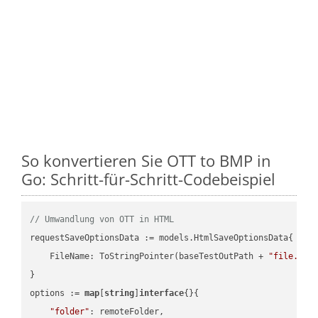
So konvertieren Sie OTT to BMP in
Go: Schritt-für-Schritt-Codebeispiel
// Umwandlung von OTT in HTML
requestSaveOptionsData := models.HtmlSaveOptionsData{

    FileName: ToStringPointer(baseTestOutPath + 
"file.OTT
}

options := 
map
[
string
]
interface
{}{

"folder"
: remoteFolder,
