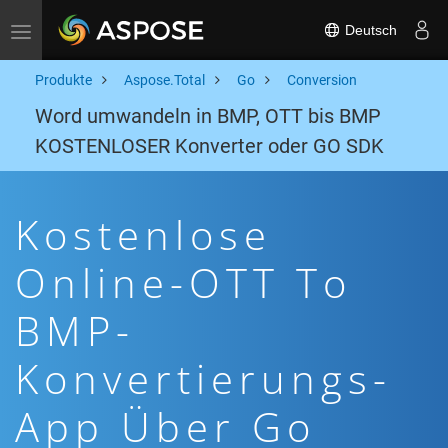
Deutsch
Toggle navigation
Produkte
Aspose.Total
Go
Conversion
Word umwandeln in BMP, OTT bis BMP
KOSTENLOSER Konverter oder GO SDK
Kostenlose
Online-OTT To
BMP-
Konvertierungs-
App Über Go