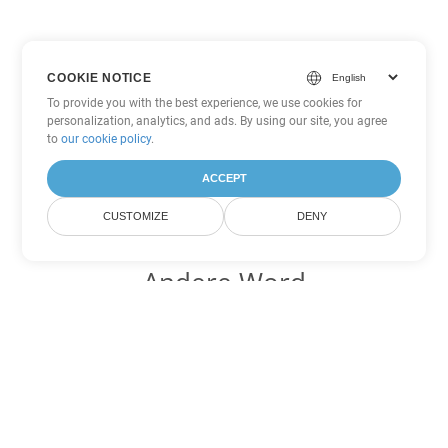
COOKIE NOTICE
To provide you with the best experience, we use cookies for
personalization, analytics, and ads. By using our site, you agree
to
our cookie policy
.
ACCEPT
CUSTOMIZE
DENY
Andere Word
Konvertierungsoptionen
Wandeln Sie OTT in DOC um
DOC:
Microsoft Word Binary Format
Wandeln Sie OTT in DOT um