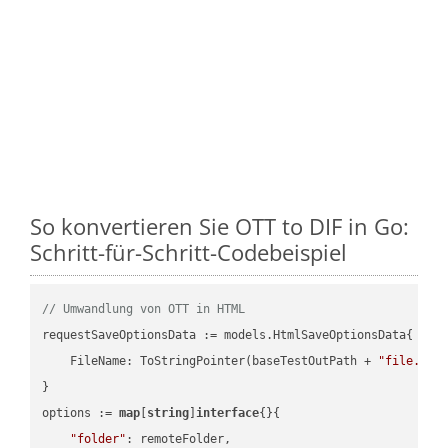
So konvertieren Sie OTT to DIF in Go:
Schritt-für-Schritt-Codebeispiel
// Umwandlung von OTT in HTML
requestSaveOptionsData := models.HtmlSaveOptionsData{

    FileName: ToStringPointer(baseTestOutPath + 
"file.OTT
}

options := 
map
[
string
]
interface
{}{

"folder"
: remoteFolder,
