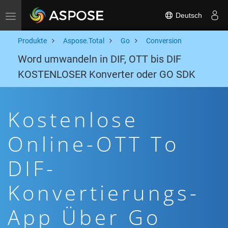
Deutsch
Toggle navigation
Produkte
Aspose.Total
Go
Conversion
Word umwandeln in DIF, OTT bis DIF
KOSTENLOSER Konverter oder GO SDK
Kostenlose
Online-OTT To
DIF-
Konvertierungs-
App Über Go