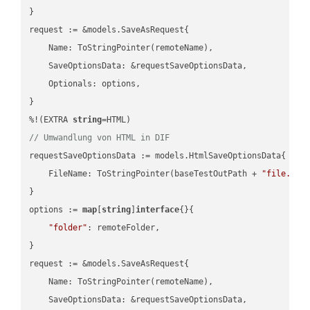
}

request := &models.SaveAsRequest{

    Name: ToStringPointer(remoteName),

    SaveOptionsData: &requestSaveOptionsData,

    Optionals: options,

}

%!(EXTRA 
string
// Umwandlung von HTML in DIF
requestSaveOptionsData := models.HtmlSaveOptionsData{

    FileName: ToStringPointer(baseTestOutPath + 
"file.HTM
}

options := 
map
[
string
]
interface
{}{

"folder"
: remoteFolder,

}

request := &models.SaveAsRequest{

    Name: ToStringPointer(remoteName),

    SaveOptionsData: &requestSaveOptionsData,
