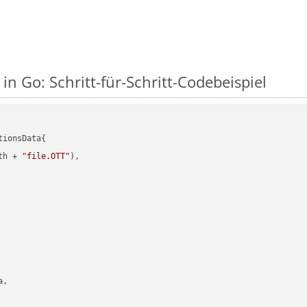
in Go: Schritt-für-Schritt-Codebeispiel
ionsData{

th + 
"file.OTT"
),

,
