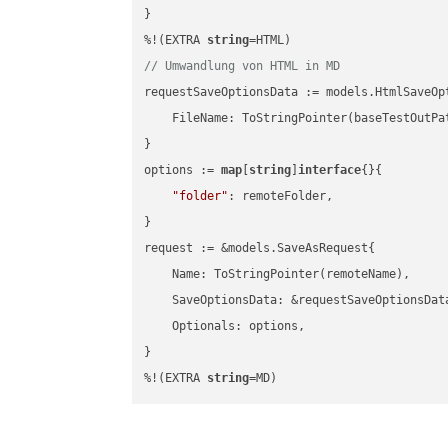
}

%!(EXTRA 
string
// Umwandlung von HTML in MD
requestSaveOptionsData := models.HtmlSaveOpt
    FileName: ToStringPointer(baseTestOutPa
}

options := 
map
[
string
]
interface
{}{

"folder"
: remoteFolder,

}

request := &models.SaveAsRequest{

    Name: ToStringPointer(remoteName),

    SaveOptionsData: &requestSaveOptionsData
    Optionals: options,

}

%!(EXTRA 
string
=MD)