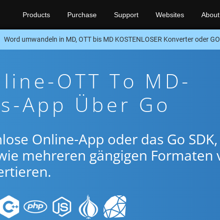
Products
Purchase
Support
Websites
About
Word umwandeln in MD, OTT bis MD KOSTENLOSER Konverter oder G
nline-OTT To MD-
gs-App Über Go
nlose Online-App oder das Go SDK
wie mehreren gängigen Formaten 
rtieren.