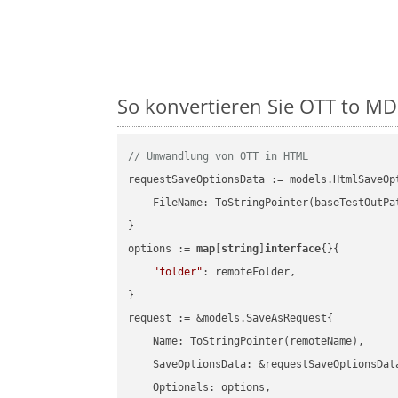
So konvertieren Sie OTT to MD 
// Umwandlung von OTT in HTML
requestSaveOptionsData := models.HtmlSaveOpt
    FileName: ToStringPointer(baseTestOutPa
}

options := 
map
[
string
]
interface
{}{

"folder"
: remoteFolder,

}

request := &models.SaveAsRequest{

    Name: ToStringPointer(remoteName),

    SaveOptionsData: &requestSaveOptionsData
    Optionals: options,
