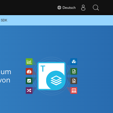
Deutsch
O SDK
, um
von