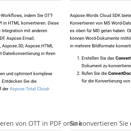
-Workflows, indem Sie OTT-
Aspose.Words Cloud SDK biete
I in HTML konvertieren. Diese
Konvertieren von MS Word-Datei
 Integration mit anderen
es oben für MD getan haben. Ob
DF, Aspose.Email,
können Word-Dokumente mithil
s, Aspose.3D, Aspose.HTML
in mehrere Bildformate konvert
-Dateikonvertierung in Ihren
Erstellen Sie das
Conver
Dokument zu konvertiere
Rufen Sie die
ConvertDo
pen und optimiert komplexe
für die Konvertierung von
. Entdecken Sie die
f der
Aspose.Total Cloud
-
ieren von OTT in PDF online
So konvertieren Sie