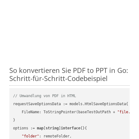
So konvertieren Sie PDF to PPT in Go:
Schritt-für-Schritt-Codebeispiel
// Umwandlung von PDF in HTML
requestSaveOptionsData := models.HtmlSaveOptionsData{

    FileName: ToStringPointer(baseTestOutPath + 
"file.PDF
}

options := 
map
[
string
]
interface
{}{

"folder"
: remoteFolder,
