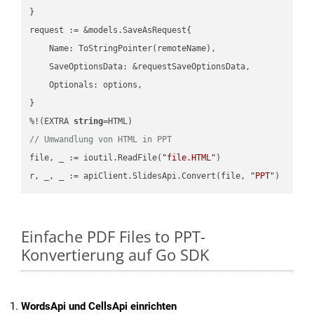
}

request := &models.SaveAsRequest{

    Name: ToStringPointer(remoteName),

    SaveOptionsData: &requestSaveOptionsData,

    Optionals: options,

}

%!(EXTRA 
string
// Umwandlung von HTML in PPT
file, _ := ioutil.ReadFile(
"file.HTML"
)

r, _, _ := apiClient.SlidesApi.Convert(file, 
"PPT"
Einfache PDF Files to PPT-
Konvertierung auf Go SDK
WordsApi und CellsApi einrichten