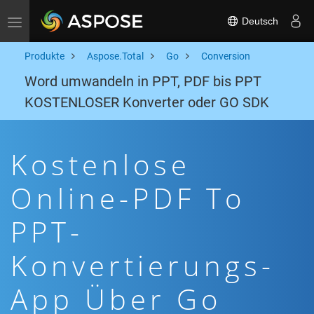
Deutsch
Toggle navigation
Produkte
Aspose.Total
Go
Conversion
Word umwandeln in PPT, PDF bis PPT
KOSTENLOSER Konverter oder GO SDK
Kostenlose
Online-PDF To
PPT-
Konvertierungs-
App Über Go