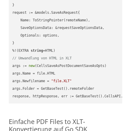
}

request := &models.SaveAsRequest{

    Name: ToStringPointer(remoteName),

    SaveOptionsData: &requestSaveOptionsData,

    Optionals: options,

}

%!(EXTRA 
string
// Umwandlung von HTML in XLT
args := 
new
(CellsSaveAsPostDocumentSaveAsOpts)

args.Name = file.HTML

args.Newfilename = 
"file.XLT"
args.Folder = GetBaseTest().remoteFolder

Einfache PDF Files to XLT-
Konvertierung auf Go SDK