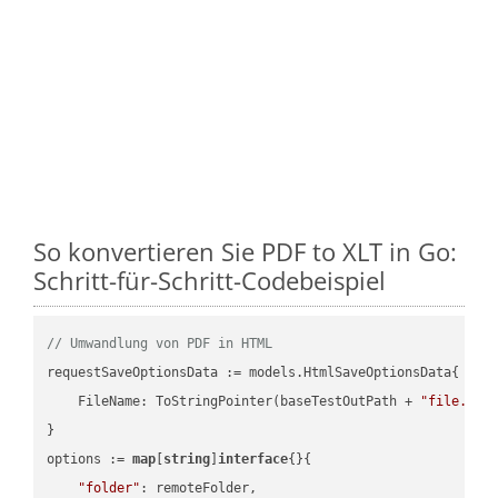
So konvertieren Sie PDF to XLT in Go:
Schritt-für-Schritt-Codebeispiel
// Umwandlung von PDF in HTML
requestSaveOptionsData := models.HtmlSaveOptionsData{

    FileName: ToStringPointer(baseTestOutPath + 
"file.PDF
}

options := 
map
[
string
]
interface
{}{

"folder"
: remoteFolder,
