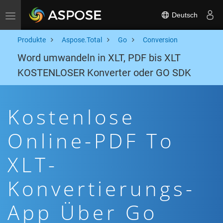
Deutsch
Toggle navigation
Produkte
Aspose.Total
Go
Conversion
Word umwandeln in XLT, PDF bis XLT
KOSTENLOSER Konverter oder GO SDK
Kostenlose
Online-PDF To
XLT-
Konvertierungs-
App Über Go