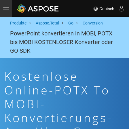
Deutsch
Toggle navigation
Produkte
Aspose.Total
Go
Conversion
PowerPoint konvertieren in MOBI, POTX
bis MOBI KOSTENLOSER Konverter oder
GO SDK
Kostenlose
Online-POTX To
MOBI-
Konvertierungs-