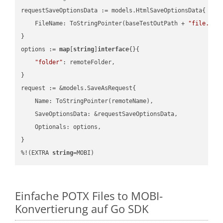
requestSaveOptionsData := models.HtmlSaveOptionsData{

    FileName: ToStringPointer(baseTestOutPath + 
"file.HTM
}

options := 
map
[
string
]
interface
{}{

"folder"
: remoteFolder,

}

request := &models.SaveAsRequest{

    Name: ToStringPointer(remoteName),

    SaveOptionsData: &requestSaveOptionsData,

    Optionals: options,

}

%!(EXTRA 
string
=MOBI)
Einfache POTX Files to MOBI-
Konvertierung auf Go SDK