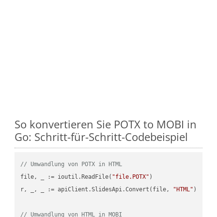
So konvertieren Sie POTX to MOBI in
Go: Schritt-für-Schritt-Codebeispiel
// Umwandlung von POTX in HTML
file, _ := ioutil.ReadFile(
"file.POTX"
)

r, _, _ := apiClient.SlidesApi.Convert(file, 
"HTML"
)

// Umwandlung von HTML in MOBI