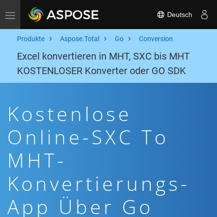
Deutsch
Toggle navigation
Produkte
Aspose.Total
Go
Conversion
Excel konvertieren in MHT, SXC bis MHT
KOSTENLOSER Konverter oder GO SDK
Kostenlose
Online-SXC To
MHT-
Konvertierungs-
App Über Go