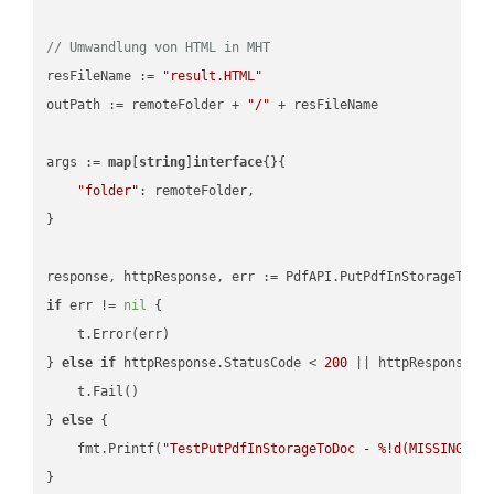
// Umwandlung von HTML in MHT
resFileName := 
"result.HTML"
outPath := remoteFolder + 
"/"
 + resFileName

args := 
map
[
string
]
interface
{}{

"folder"
: remoteFolder,

}

if
 err != 
nil
 {

    t.Error(err)

} 
else
if
 httpResponse.StatusCode < 
200
 || httpResponse.S
    t.Fail()

} 
else
 {

    fmt.Printf(
"TestPutPdfInStorageToDoc - %!d(MISSING)\n