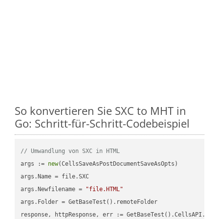
So konvertieren Sie SXC to MHT in
Go: Schritt-für-Schritt-Codebeispiel
// Umwandlung von SXC in HTML
args := 
new
(CellsSaveAsPostDocumentSaveAsOpts)

args.Name = file.SXC

args.Newfilename = 
"file.HTML"
args.Folder = GetBaseTest().remoteFolder

response, httpResponse, err := GetBaseTest().CellsAPI.Cell