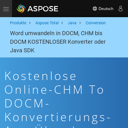
Deutsch
Toggle navigation
Produkte
Aspose.Total
Java
Conversion
Word umwandeln in DOCM, CHM bis
DOCM KOSTENLOSER Konverter oder
Java SDK
Kostenlose
Online-CHM To
DOCM-
Konvertierungs-