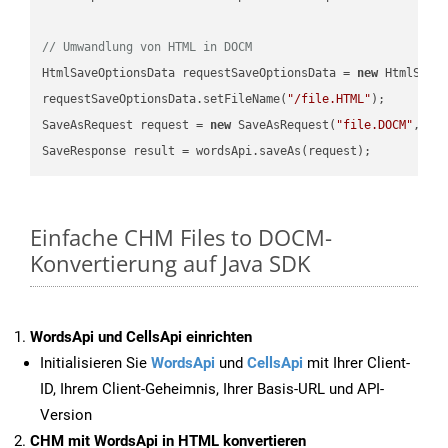
// Umwandlung von HTML in DOCM
HtmlSaveOptionsData requestSaveOptionsData = 
new
 HtmlSaveO
requestSaveOptionsData.setFileName(
"/file.HTML"
);

SaveAsRequest request = 
new
 SaveAsRequest(
"file.DOCM"
,req
Einfache CHM Files to DOCM-
Konvertierung auf Java SDK
WordsApi und CellsApi einrichten
Initialisieren Sie
WordsApi
und
CellsApi
mit Ihrer Client-
ID, Ihrem Client-Geheimnis, Ihrer Basis-URL und API-
Version
CHM mit WordsApi in HTML konvertieren