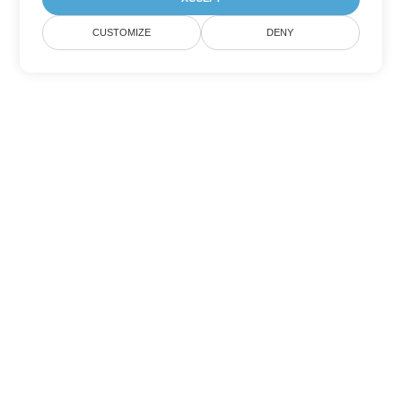
CUSTOMIZE
DENY
Andere Word
Konvertierungsoptionen
Wandeln Sie CHM in DOC um
DOC:
Microsoft Word Binary Format
Wandeln Sie CHM in DOT um
DOT:
Microsoft Word Template Files
Wandeln Sie CHM in DOCX um
DOCX:
Office 2007+ Word Document