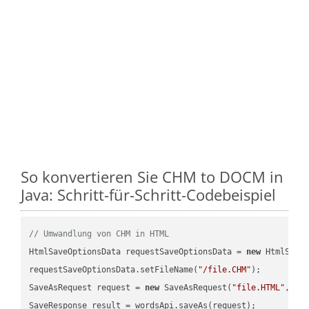
So konvertieren Sie CHM to DOCM in
Java: Schritt-für-Schritt-Codebeispiel
// Umwandlung von CHM in HTML
HtmlSaveOptionsData requestSaveOptionsData = 
new
 HtmlSaveO
requestSaveOptionsData.setFileName(
"/file.CHM"
);

SaveAsRequest request = 
new
 SaveAsRequest(
"file.HTML"
,req
SaveResponse result = wordsApi.saveAs(request);
