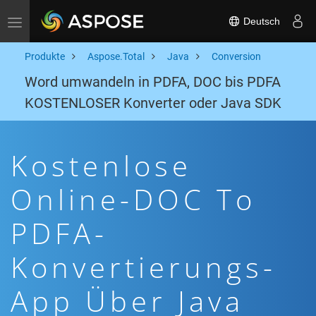
Deutsch
Toggle navigation
Produkte
Aspose.Total
Java
Conversion
Word umwandeln in PDFA, DOC bis PDFA
KOSTENLOSER Konverter oder Java SDK
Kostenlose
Online-DOC To
PDFA-
Konvertierungs-
App Über Java