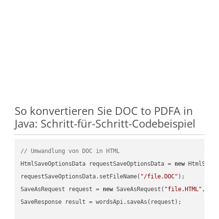
So konvertieren Sie DOC to PDFA in
Java: Schritt-für-Schritt-Codebeispiel
// Umwandlung von DOC in HTML
HtmlSaveOptionsData requestSaveOptionsData = 
new
 HtmlSaveO
requestSaveOptionsData.setFileName(
"/file.DOC"
);

SaveAsRequest request = 
new
 SaveAsRequest(
"file.HTML"
,req
SaveResponse result = wordsApi.saveAs(request);
