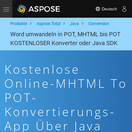
Deutsch
Toggle navigation
Produkte
Aspose.Total
Java
Conversion
Word umwandeln in POT, MHTML bis POT
KOSTENLOSER Konverter oder Java SDK
Kostenlose
Online-MHTML To
POT-
Konvertierungs-
App Über Java