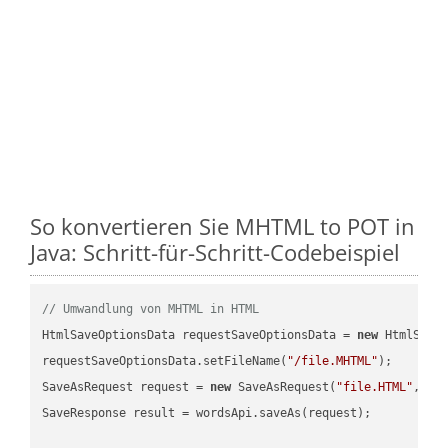
So konvertieren Sie MHTML to POT in
Java: Schritt-für-Schritt-Codebeispiel
// Umwandlung von MHTML in HTML
HtmlSaveOptionsData requestSaveOptionsData = 
new
 HtmlSaveO
requestSaveOptionsData.setFileName(
"/file.MHTML"
);

SaveAsRequest request = 
new
 SaveAsRequest(
"file.HTML"
,req
SaveResponse result = wordsApi.saveAs(request);
