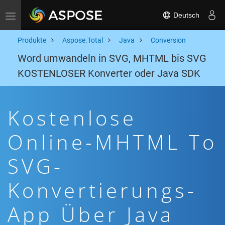
Deutsch
Toggle navigation
Produkte
Aspose.Total
Java
Conversion
Word umwandeln in SVG, MHTML bis SVG
KOSTENLOSER Konverter oder Java SDK
Kostenlose
Online-MHTML To
SVG-
Konvertierungs-
App Über Java