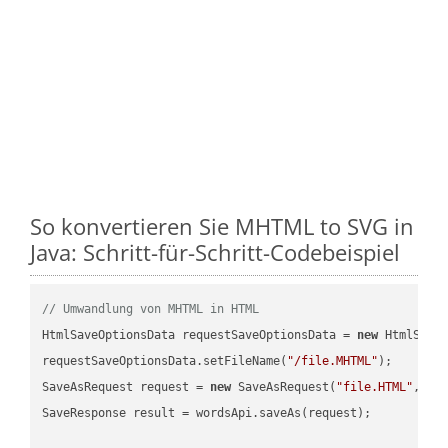
So konvertieren Sie MHTML to SVG in
Java: Schritt-für-Schritt-Codebeispiel
// Umwandlung von MHTML in HTML
HtmlSaveOptionsData requestSaveOptionsData = 
new
 HtmlSaveO
requestSaveOptionsData.setFileName(
"/file.MHTML"
);

SaveAsRequest request = 
new
 SaveAsRequest(
"file.HTML"
,req
SaveResponse result = wordsApi.saveAs(request);
