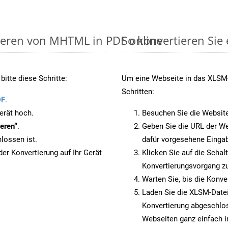
tieren von MHTML in PDF online
So konvertieren Sie
itte diese Schritte:
Um eine Webseite in das XLSM-
Schritten:
DF
.
erät hoch.
Besuchen Sie die Websit
eren“
.
Geben Sie die URL der We
lossen ist.
dafür vorgesehene Eingab
er Konvertierung auf Ihr Gerät
Klicken Sie auf die Schal
Konvertierungsvorgang zu
Warten Sie, bis die Konve
Laden Sie die XLSM-Datei 
Konvertierung abgeschlos
Webseiten ganz einfach 