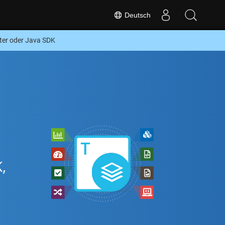
Deutsch
er oder Java SDK
,