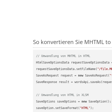
So konvertieren Sie MHTML to X
// Umwandlung von MHTML in HTML
HtmlSaveOptionsData requestSaveOptionsData 
requestSaveOptionsData.setFileName(
"/file.M
SaveAsRequest request = 
new
 SaveAsRequest(
"
SaveResponse result = wordsApi.saveAs(reques
// Umwandlung von HTML in XLSM
SaveOptions saveOptions = 
new
 SaveOption();

saveOption.setSaveFormat(
"HTML"
);
