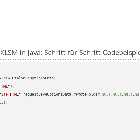
LSM in Java: Schritt-für-Schritt-Codebeispi
= 
new
 HtmlSaveOptionsData();

HTML"
);

file.HTML"
,requestSaveOptionsData,remoteFolder,
null
,
null
,
null
,
nu
t);
