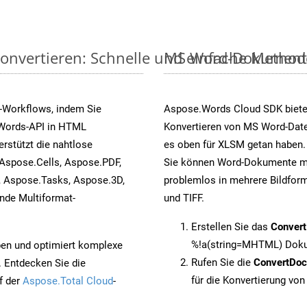
nvertieren: Schnelle und einfache Method
MS Word-Dokumente v
-Workflows, indem Sie
Aspose.Words Cloud SDK biete
.Words-API in HTML
Konvertieren von MS Word-Datei
erstützt die nahtlose
es oben für XLSM getan haben. 
 Aspose.Cells, Aspose.PDF,
Sie können Word-Dokumente mi
, Aspose.Tasks, Aspose.3D,
problemlos in mehrere Bildform
de Multiformat-
und TIFF.
Erstellen Sie das
Conver
%!a(string=MHTML) Doku
pen und optimiert komplexe
Rufen Sie die
ConvertDo
. Entdecken Sie die
für die Konvertierung v
f der
Aspose.Total Cloud
-