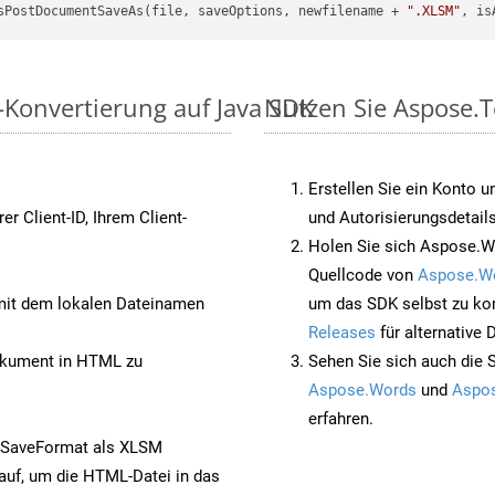
sPostDocumentSaveAs(file, saveOptions, newfilename + 
".XLSM"
, is
-Konvertierung auf Java SDK
Nutzen Sie Aspose.
Erstellen Sie ein Konto u
rer Client-ID, Ihrem Client-
und Autorisierungsdetails
Holen Sie sich Aspose.W
Quellcode von
Aspose.W
it dem lokalen Dateinamen
um das SDK selbst zu ko
Releases
für alternative
kument in HTML zu
Sehen Sie sich auch die 
Aspose.Words
und
Aspos
erfahren.
 SaveFormat als XLSM
auf, um die HTML-Datei in das