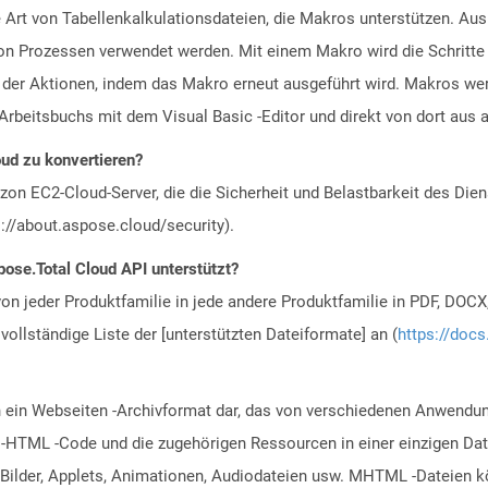
 Art von Tabellenkalkulationsdateien, die Makros unterstützen. Aus
n Prozessen verwendet werden. Mit einem Makro wird die Schritte a
g der Aktionen, indem das Makro erneut ausgeführt wird. Makros wer
-Arbeitsbuchs mit dem Visual Basic -Editor und direkt von dort au
ud zu konvertieren?
n EC2-Cloud-Server, die die Sicherheit und Belastbarkeit des Diens
://about.aspose.cloud/security).
ose.Total Cloud API unterstützt?
n jeder Produktfamilie in jede andere Produktfamilie in PDF, DOCX
vollständige Liste der [unterstützten Dateiformate] an (
https://docs
 ein Webseiten -Archivformat dar, das von verschiedenen Anwendun
-HTML -Code und die zugehörigen Ressourcen in einer einzigen Date
B. Bilder, Applets, Animationen, Audiodateien usw. MHTML -Dateie