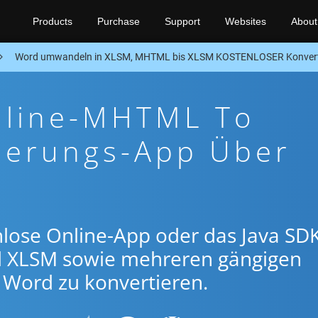
Products
Purchase
Support
Websites
About
Word umwandeln in XLSM, MHTML bis XLSM KOSTENLOSER Konvert
nline-MHTML To
ierungs-App Über
lose Online-App oder das Java SDK
 XLSM sowie mehreren gängigen
Word zu konvertieren.