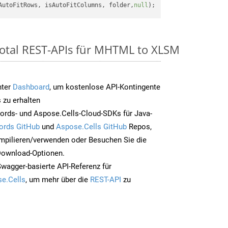
AutoFitRows, isAutoFitColumns, folder,
null
Total REST-APIs für MHTML to XLSM
nter
Dashboard
, um kostenlose API-Kontingente
 zu erhalten
ords- und Aspose.Cells-Cloud-SDKs für Java-
ords GitHub
und
Aspose.Cells GitHub
Repos,
mpilieren/verwenden oder Besuchen Sie die
 Download-Optionen.
Swagger-basierte API-Referenz für
e.Cells
, um mehr über die
REST-API
zu