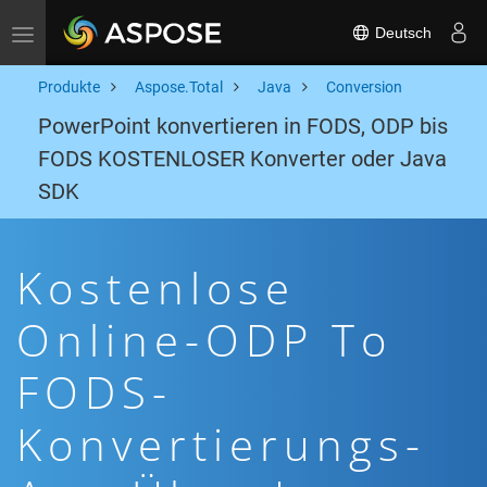
Deutsch
Toggle navigation
Produkte
Aspose.Total
Java
Conversion
PowerPoint konvertieren in FODS, ODP bis
FODS KOSTENLOSER Konverter oder Java
SDK
Kostenlose
Online-ODP To
FODS-
Konvertierungs-