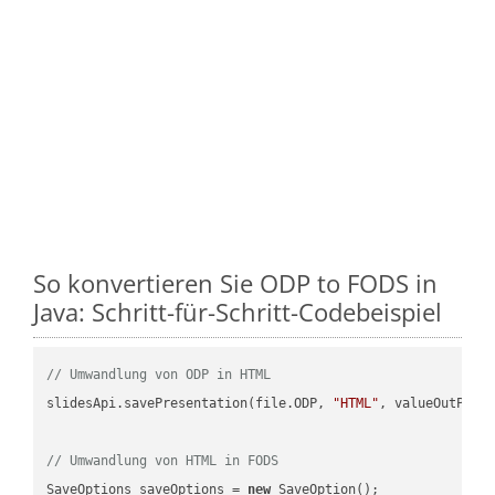
So konvertieren Sie ODP to FODS in
Java: Schritt-für-Schritt-Codebeispiel
// Umwandlung von ODP in HTML
slidesApi.savePresentation(file.ODP, 
"HTML"
, valueOutPath,
// Umwandlung von HTML in FODS
SaveOptions saveOptions = 
new
 SaveOption();
