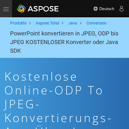
Deutsch
Toggle navigation
Produkte
Aspose.Total
Java
Conversion
PowerPoint konvertieren in JPEG, ODP bis
JPEG KOSTENLOSER Konverter oder Java
SDK
Kostenlose
Online-ODP To
JPEG-
Konvertierungs-