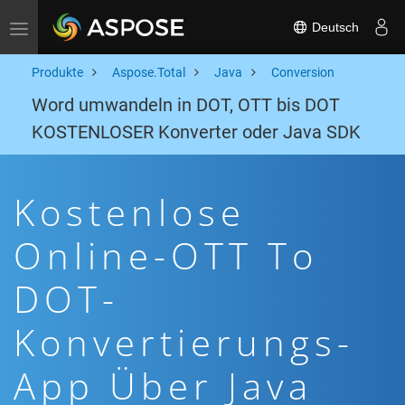
Deutsch
Toggle navigation
Produkte
Aspose.Total
Java
Conversion
Word umwandeln in DOT, OTT bis DOT
KOSTENLOSER Konverter oder Java SDK
Kostenlose
Online-OTT To
DOT-
Konvertierungs-
App Über Java