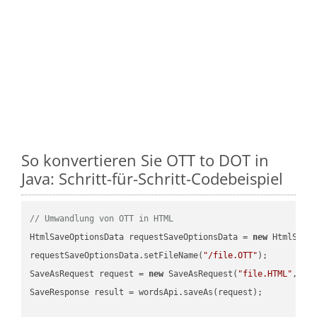
So konvertieren Sie OTT to DOT in
Java: Schritt-für-Schritt-Codebeispiel
// Umwandlung von OTT in HTML
HtmlSaveOptionsData requestSaveOptionsData = 
new
 HtmlSaveO
requestSaveOptionsData.setFileName(
"/file.OTT"
);

SaveAsRequest request = 
new
 SaveAsRequest(
"file.HTML"
,req
SaveResponse result = wordsApi.saveAs(request);
