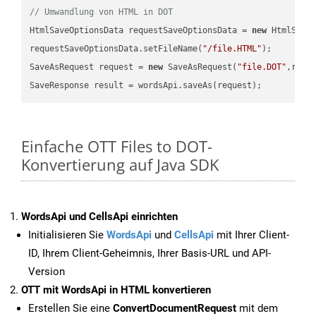
// Umwandlung von HTML in DOT
HtmlSaveOptionsData requestSaveOptionsData = 
new
 HtmlSaveO
requestSaveOptionsData.setFileName(
"/file.HTML"
);

SaveAsRequest request = 
new
 SaveAsRequest(
"file.DOT"
,requ
Einfache OTT Files to DOT-
Konvertierung auf Java SDK
WordsApi und CellsApi einrichten
Initialisieren Sie
WordsApi
und
CellsApi
mit Ihrer Client-
ID, Ihrem Client-Geheimnis, Ihrer Basis-URL und API-
Version
OTT mit WordsApi in HTML konvertieren
Erstellen Sie eine
ConvertDocumentRequest
mit dem