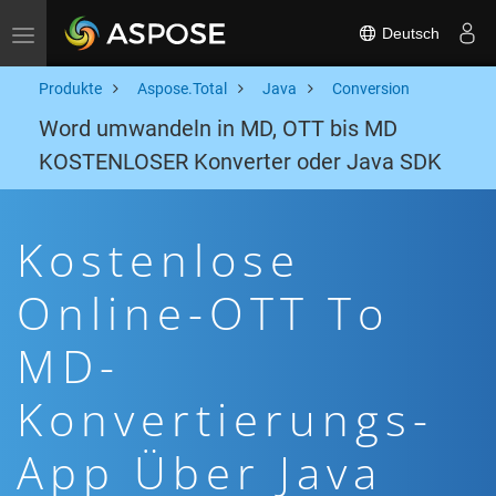
Deutsch
Toggle navigation
Produkte
Aspose.Total
Java
Conversion
Word umwandeln in MD, OTT bis MD
KOSTENLOSER Konverter oder Java SDK
Kostenlose
Online-OTT To
MD-
Konvertierungs-
App Über Java