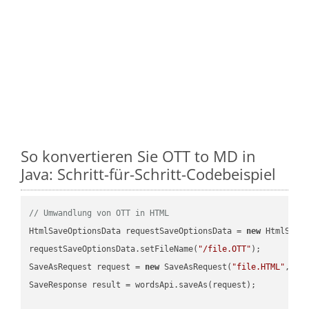
So konvertieren Sie OTT to MD in
Java: Schritt-für-Schritt-Codebeispiel
// Umwandlung von OTT in HTML
HtmlSaveOptionsData requestSaveOptionsData = 
new
 HtmlSaveO
requestSaveOptionsData.setFileName(
"/file.OTT"
);

SaveAsRequest request = 
new
 SaveAsRequest(
"file.HTML"
,req
SaveResponse result = wordsApi.saveAs(request);
