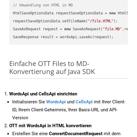
// Umwandlung von HTML in MD
HtmlSaveOptionsData requestSaveOptionsData = 
new
 HtmlSaveO
requestSaveOptionsData.setFileName(
"/file.HTML"
);

SaveAsRequest request = 
new
 SaveAsRequest(
"file.MD"
,reque
Einfache OTT Files to MD-
Konvertierung auf Java SDK
WordsApi und CellsApi einrichten
Initialisieren Sie
WordsApi
und
CellsApi
mit Ihrer Client-
ID, Ihrem Client-Geheimnis, Ihrer Basis-URL und API-
Version
OTT mit WordsApi in HTML konvertieren
Erstellen Sie eine
ConvertDocumentRequest
mit dem