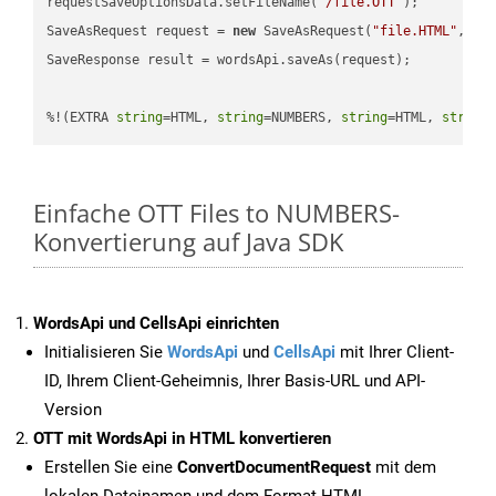
requestSaveOptionsData.setFileName(
"/file.OTT"
);

SaveAsRequest request = 
new
 SaveAsRequest(
"file.HTML"
,req
SaveResponse result = wordsApi.saveAs(request);

%!(EXTRA 
string
=HTML, 
string
=NUMBERS, 
string
=HTML, 
string
Einfache OTT Files to NUMBERS-
Konvertierung auf Java SDK
WordsApi und CellsApi einrichten
Initialisieren Sie
WordsApi
und
CellsApi
mit Ihrer Client-
ID, Ihrem Client-Geheimnis, Ihrer Basis-URL und API-
Version
OTT mit WordsApi in HTML konvertieren
Erstellen Sie eine
ConvertDocumentRequest
mit dem