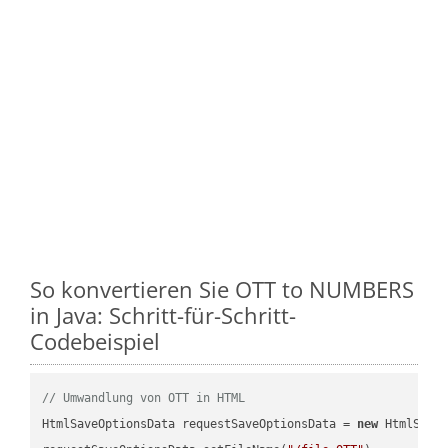
So konvertieren Sie OTT to NUMBERS
in Java: Schritt-für-Schritt-
Codebeispiel
// Umwandlung von OTT in HTML
HtmlSaveOptionsData requestSaveOptionsData = 
new
 HtmlSaveO