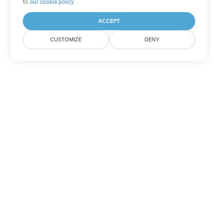
to
our cookie policy
.
ACCEPT
CUSTOMIZE
DENY
Andere Word
Konvertierungsoptionen
Wandeln Sie OTT in DOC um
DOC:
Microsoft Word Binary Format
Wandeln Sie OTT in DOT um
DOT:
Microsoft Word Template Files
Wandeln Sie OTT in DOCX um