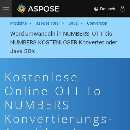
Deutsch
Toggle navigation
Produkte
Aspose.Total
Java
Conversion
Word umwandeln in NUMBERS, OTT bis
NUMBERS KOSTENLOSER Konverter oder
Java SDK
Kostenlose
Online-OTT To
NUMBERS-
Konvertierungs-