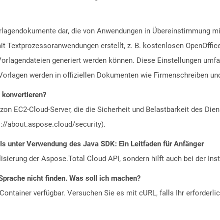
Vorlagendokumente dar, die von Anwendungen in Übereinstimmung 
t Textprozessoranwendungen erstellt, z. B. kostenlosen OpenOffice
rlagendateien generiert werden können. Diese Einstellungen umfa
Vorlagen werden in offiziellen Dokumenten wie Firmenschreiben un
u konvertieren?
n EC2-Cloud-Server, die die Sicherheit und Belastbarkeit des Diens
://about.aspose.cloud/security).
Is unter Verwendung des Java SDK: Ein Leitfaden für Anfänger
alisierung der Aspose.Total Cloud API, sondern hilft auch bei der Inst
Sprache nicht finden. Was soll ich machen?
ontainer verfügbar. Versuchen Sie es mit cURL, falls Ihr erforderli