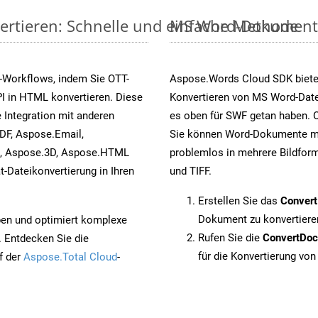
ertieren: Schnelle und einfache Methode
MS Word-Dokumente v
-Workflows, indem Sie OTT-
Aspose.Words Cloud SDK biete
I in HTML konvertieren. Diese
Konvertieren von MS Word-Datei
 Integration mit anderen
es oben für SWF getan haben. O
DF, Aspose.Email,
Sie können Word-Dokumente mi
s, Aspose.3D, Aspose.HTML
problemlos in mehrere Bildform
-Dateikonvertierung in Ihren
und TIFF.
Erstellen Sie das
Conver
Dokument zu konvertiere
pen und optimiert komplexe
Rufen Sie die
ConvertDo
. Entdecken Sie die
für die Konvertierung von
f der
Aspose.Total Cloud
-