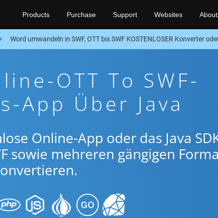
Products
Purchase
Support
Websites
About
Word umwandeln in SWF, OTT bis SWF KOSTENLOSER Konverter ode
nline-OTT To SWF-
s-App Über Java
lose Online-App oder das Java SDK
F sowie mehreren gängigen Form
onvertieren.