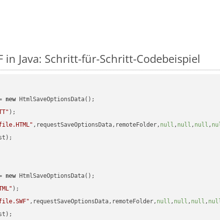
in Java: Schritt-für-Schritt-Codebeispiel
= 
new
 HtmlSaveOptionsData();

TT"
);

file.HTML"
,requestSaveOptionsData,remoteFolder,
null
,
null
,
null
,
nu
t);

= 
new
 HtmlSaveOptionsData();

TML"
);

file.SWF"
,requestSaveOptionsData,remoteFolder,
null
,
null
,
null
,
nul