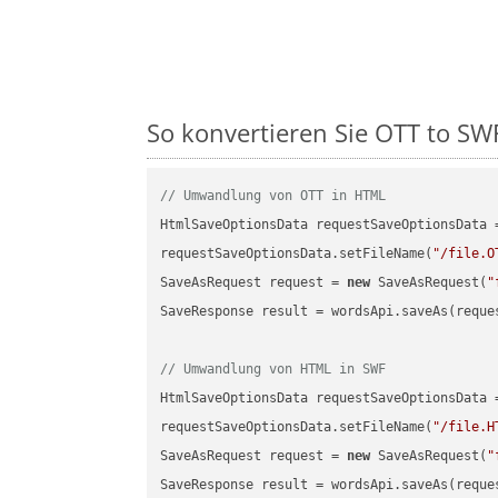
So konvertieren Sie OTT to SWF 
// Umwandlung von OTT in HTML
HtmlSaveOptionsData requestSaveOptionsData 
requestSaveOptionsData.setFileName(
"/file.O
SaveAsRequest request = 
new
 SaveAsRequest(
"
SaveResponse result = wordsApi.saveAs(reques
// Umwandlung von HTML in SWF
HtmlSaveOptionsData requestSaveOptionsData 
requestSaveOptionsData.setFileName(
"/file.H
SaveAsRequest request = 
new
 SaveAsRequest(
"