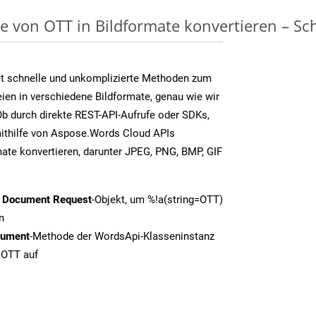
on OTT in Bildformate konvertieren – Schri
t schnelle und unkomplizierte Methoden zum
en in verschiedene Bildformate, genau wie wir
b durch direkte REST-API-Aufrufe oder SDKs,
thilfe von Aspose.Words Cloud APIs
ate konvertieren, darunter JPEG, PNG, BMP, GIF
t Document Request
-Objekt, um %!a(string=OTT)
n
cument
-Methode der WordsApi-Klasseninstanz
 OTT auf