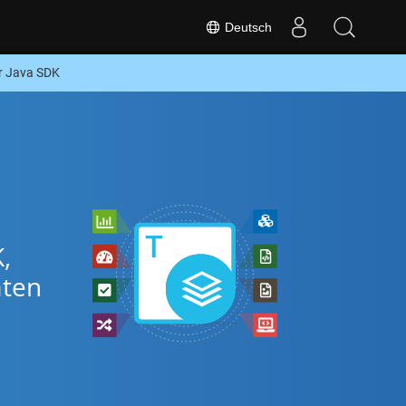
Deutsch
r Java SDK
,
aten