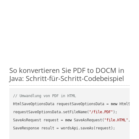
So konvertieren Sie PDF to DOCM in
Java: Schritt-für-Schritt-Codebeispiel
// Umwandlung von PDF in HTML
HtmlSaveOptionsData requestSaveOptionsData = 
new
 HtmlSaveO
requestSaveOptionsData.setFileName(
"/file.PDF"
);

SaveAsRequest request = 
new
 SaveAsRequest(
"file.HTML"
,req
SaveResponse result = wordsApi.saveAs(request);
