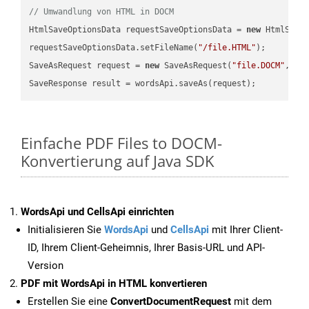
// Umwandlung von HTML in DOCM
HtmlSaveOptionsData requestSaveOptionsData = 
new
 HtmlSaveO
requestSaveOptionsData.setFileName(
"/file.HTML"
);

SaveAsRequest request = 
new
 SaveAsRequest(
"file.DOCM"
,req
Einfache PDF Files to DOCM-
Konvertierung auf Java SDK
WordsApi und CellsApi einrichten
Initialisieren Sie
WordsApi
und
CellsApi
mit Ihrer Client-
ID, Ihrem Client-Geheimnis, Ihrer Basis-URL und API-
Version
PDF mit WordsApi in HTML konvertieren
Erstellen Sie eine
ConvertDocumentRequest
mit dem