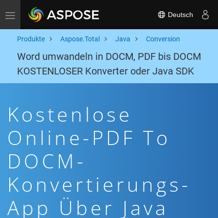
Deutsch
Toggle navigation
Produkte
Aspose.Total
Java
Conversion
Word umwandeln in DOCM, PDF bis DOCM
KOSTENLOSER Konverter oder Java SDK
Kostenlose
Online-PDF To
DOCM-
Konvertierungs-
App Über Java