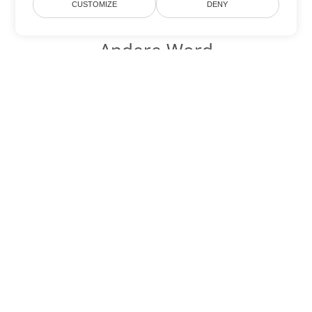
CUSTOMIZE
DENY
Andere Word
Konvertierungsoptionen
Wandeln Sie PDF in DOC um
DOC:
Microsoft Word Binary Format
Wandeln Sie PDF in DOT um
DOT:
Microsoft Word Template Files
Wandeln Sie PDF in DOCX um
DOCX:
Office 2007+ Word Document
Wandeln Sie PDF in DOCM um
DOCM:
Microsoft Word 2007 Marco File