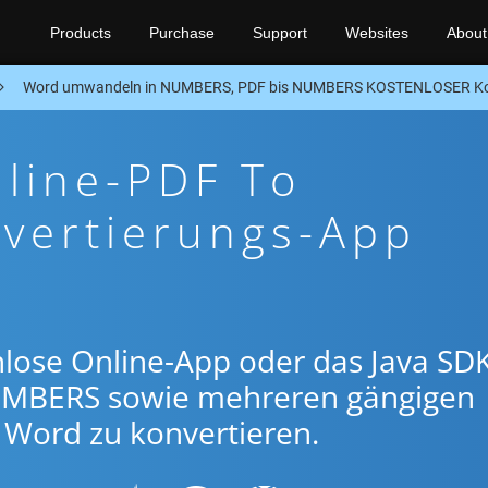
Products
Purchase
Support
Websites
About
Word umwandeln in NUMBERS, PDF bis NUMBERS KOSTENLOSER Kon
line-PDF To
ertierungs-App
lose Online-App oder das Java SDK
MBERS sowie mehreren gängigen
Word zu konvertieren.