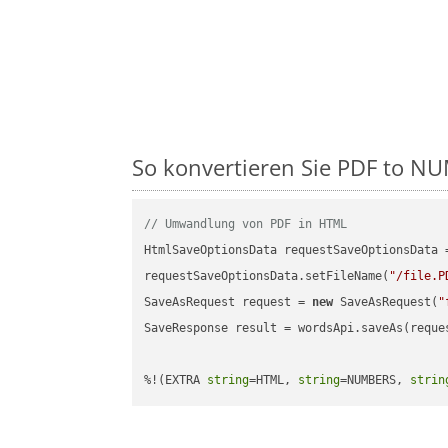
So konvertieren Sie PDF to NUM
// Umwandlung von PDF in HTML
HtmlSaveOptionsData requestSaveOptionsData 
requestSaveOptionsData.setFileName(
"/file.P
SaveAsRequest request = 
new
 SaveAsRequest(
"
SaveResponse result = wordsApi.saveAs(reques
%!(EXTRA 
string
=HTML, 
string
=NUMBERS, 
strin