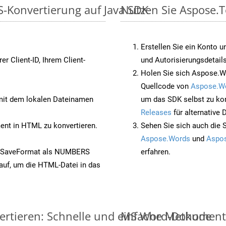
-Konvertierung auf Java SDK
Nutzen Sie Aspose.T
Erstellen Sie ein Konto u
rer Client-ID, Ihrem Client-
und Autorisierungsdetails
Holen Sie sich Aspose.W
Quellcode von
Aspose.W
it dem lokalen Dateinamen
um das SDK selbst zu ko
Releases
für alternative
nt in HTML zu konvertieren.
Sehen Sie sich auch die 
Aspose.Words
und
Aspos
t SaveFormat als NUMBERS
erfahren.
auf, um die HTML-Datei in das
ertieren: Schnelle und einfache Methode
MS Word-Dokumente v