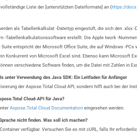
vollständige Liste der [unterstützten Dateiformate] an (
https://docs
erden als Tabellenkalkulat -Dateityp eingestuft, die sich den .xls
 -Tabellenkalkulationssoftware erstellt. Die Apple Iwork -Nummern
ty Suite entspricht der Microsoft Office Suite, die auf Windows -PC
ein Konkurrent von Microsoft Excel sind. Ebenso kann Microsoft Ex
önnen verschiedene Software finden, um die Datei mit Zahlen in E
Is unter Verwendung des Java SDK: Ein Leitfaden für Anfänger
alisierung der Aspose.Total Cloud API, sondern hilft auch bei der Inst
spose.Total Cloud-API für Java?
unter
Aspose.Total Cloud Documentation
eingesehen werden.
Sprache nicht finden. Was soll ich machen?
ontainer verfügbar. Versuchen Sie es mit cURL, falls Ihr erforderli