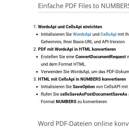
Einfache PDF Files to NUMBERS
WordsApi und CellsApi einrichten
Initialisieren Sie
WordsApi
und
CellsApi
mit Ih
Geheimnis, Ihrer Basis-URL und API-Version
PDF mit WordsApi in HTML konvertieren
Erstellen Sie eine
ConvertDocumentRequest
m
und dem Format HTML.
Verwenden Sie WordsApi, um das PDF-Dokume
HTML mit CellsApi in NUMBERS konvertieren
Initialisieren Sie
SaveOption
von CellsAPI mi
Rufen Sie
cellsSaveAsPostDocumentSaveAs
Format
NUMBERS
zu konvertieren
Word PDF-Dateien online konv