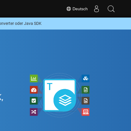
Deutsch
verter oder Java SDK
,