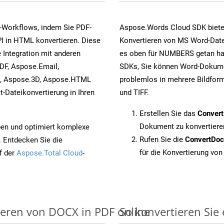
-Workflows, indem Sie PDF-
Aspose.Words Cloud SDK biete
I in HTML konvertieren. Diese
Konvertieren von MS Word-Datei
 Integration mit anderen
es oben für NUMBERS getan hab
DF, Aspose.Email,
SDKs, Sie können Word-Dokume
s, Aspose.3D, Aspose.HTML
problemlos in mehrere Bildform
-Dateikonvertierung in Ihren
und TIFF.
Erstellen Sie das
Conver
Dokument zu konvertiere
pen und optimiert komplexe
Rufen Sie die
ConvertDo
. Entdecken Sie die
für die Konvertierung von
f der
Aspose.Total Cloud
-
ieren von DOCX in PDF online
So konvertieren Si