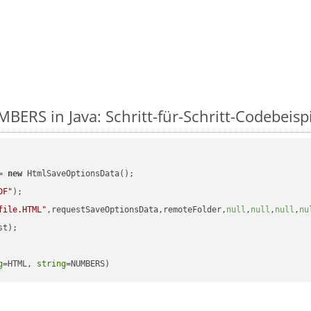
BERS in Java: Schritt-für-Schritt-Codebeisp
= 
new
 HtmlSaveOptionsData();

DF"
);

file.HTML"
,requestSaveOptionsData,remoteFolder,
null
,
null
,
null
,
nu
t);

g
=HTML, 
string
=NUMBERS)