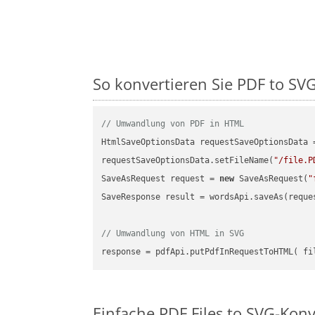
So konvertieren Sie PDF to SVG 
// Umwandlung von PDF in HTML
HtmlSaveOptionsData requestSaveOptionsData 
requestSaveOptionsData.setFileName(
"/file.P
SaveAsRequest request = 
new
 SaveAsRequest(
"
SaveResponse result = wordsApi.saveAs(reques
// Umwandlung von HTML in SVG
Einfache PDF Files to SVG-Konv