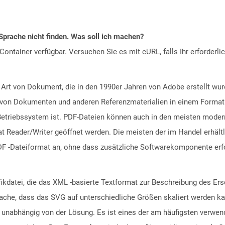
Sprache nicht finden. Was soll ich machen?
ontainer verfügbar. Versuchen Sie es mit cURL, falls Ihr erforderli
 Art von Dokument, die in den 1990er Jahren von Adobe erstellt wu
ng von Dokumenten und anderen Referenzmaterialien in einem Format
riebssystem ist. PDF-Dateien können auch in den meisten moderne
 Reader/Writer geöffnet werden. Die meisten der im Handel erhältl
F -Dateiformat an, ohne dass zusätzliche Softwarekomponente erfor
afikdatei, die das XML -basierte Textformat zur Beschreibung des Er
sache, dass das SVG auf unterschiedliche Größen skaliert werden kann
unabhängig von der Lösung. Es ist eines der am häufigsten verwend