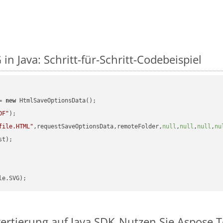
in Java: Schritt-für-Schritt-Codebeispiel
= 
new
 HtmlSaveOptionsData();

DF"
);

file.HTML"
,requestSaveOptionsData,remoteFolder,
null
,
null
,
null
,
nu
t);

ertierung auf Java SDK
Nutzen Sie Aspose.T