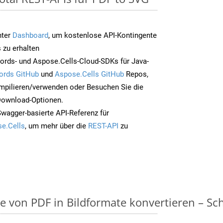
nter
Dashboard
, um kostenlose API-Kontingente
 zu erhalten
ords- und Aspose.Cells-Cloud-SDKs für Java-
ords GitHub
und
Aspose.Cells GitHub
Repos,
mpilieren/verwenden oder Besuchen Sie die
 Download-Optionen.
Swagger-basierte API-Referenz für
e.Cells
, um mehr über die
REST-API
zu
on PDF in Bildformate konvertieren – Schri