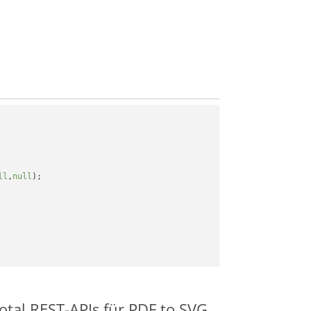
ll
,
null
);

otal REST-APIs für PDF to SVG