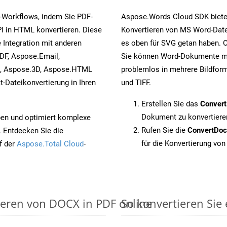
-Workflows, indem Sie PDF-
Aspose.Words Cloud SDK biete
I in HTML konvertieren. Diese
Konvertieren von MS Word-Datei
 Integration mit anderen
es oben für SVG getan haben. O
DF, Aspose.Email,
Sie können Word-Dokumente mi
s, Aspose.3D, Aspose.HTML
problemlos in mehrere Bildform
-Dateikonvertierung in Ihren
und TIFF.
Erstellen Sie das
Conver
Dokument zu konvertiere
pen und optimiert komplexe
Rufen Sie die
ConvertDo
. Entdecken Sie die
für die Konvertierung von
f der
Aspose.Total Cloud
-
ieren von DOCX in PDF online
So konvertieren Sie