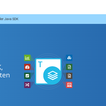
der Java SDK
,
ten