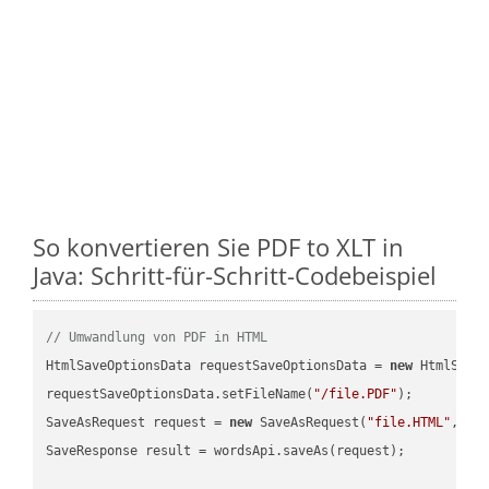
So konvertieren Sie PDF to XLT in
Java: Schritt-für-Schritt-Codebeispiel
// Umwandlung von PDF in HTML
HtmlSaveOptionsData requestSaveOptionsData = 
new
 HtmlSaveO
requestSaveOptionsData.setFileName(
"/file.PDF"
);

SaveAsRequest request = 
new
 SaveAsRequest(
"file.HTML"
,req
SaveResponse result = wordsApi.saveAs(request);
