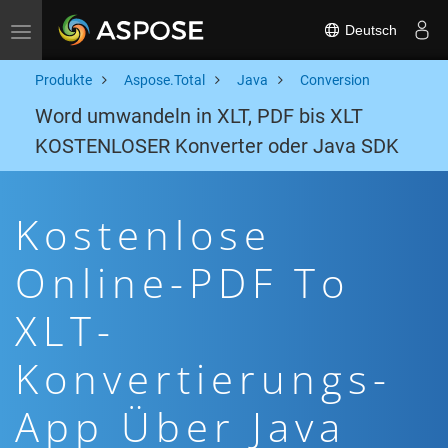
Deutsch
Toggle navigation
Produkte
Aspose.Total
Java
Conversion
Word umwandeln in XLT, PDF bis XLT
KOSTENLOSER Konverter oder Java SDK
Kostenlose
Online-PDF To
XLT-
Konvertierungs-
App Über Java