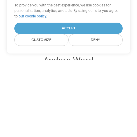
To provide you with the best experience, we use cookies for
personalization, analytics, and ads. By using our site, you agree
to
our cookie policy
.
ACCEPT
CUSTOMIZE
DENY
Andere Word
Konvertierungsoptionen
Wandeln Sie PDF in DOC um
DOC:
Microsoft Word Binary Format
Wandeln Sie PDF in DOT um
DOT:
Microsoft Word Template Files
Wandeln Sie PDF in DOCX um