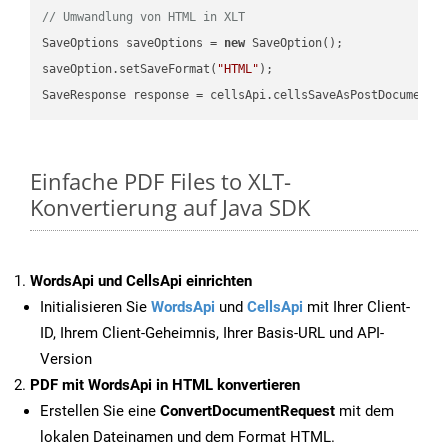
// Umwandlung von HTML in XLT
SaveOptions saveOptions = 
new
 SaveOption();

saveOption.setSaveFormat(
"HTML"
);

SaveResponse response = cellsApi.cellsSaveAsPostDocumentS
Einfache PDF Files to XLT-
Konvertierung auf Java SDK
WordsApi und CellsApi einrichten
Initialisieren Sie
WordsApi
und
CellsApi
mit Ihrer Client-
ID, Ihrem Client-Geheimnis, Ihrer Basis-URL und API-
Version
PDF mit WordsApi in HTML konvertieren
Erstellen Sie eine
ConvertDocumentRequest
mit dem
lokalen Dateinamen und dem Format HTML.