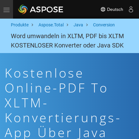
Deutsch
Toggle navigation
Produkte
Aspose.Total
Java
Conversion
Word umwandeln in XLTM, PDF bis XLTM
KOSTENLOSER Konverter oder Java SDK
Kostenlose
Online-PDF To
XLTM-
Konvertierungs-
App Über Java