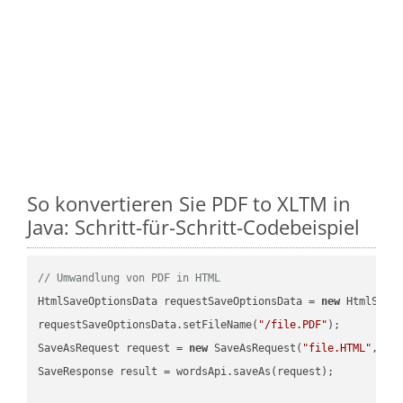
So konvertieren Sie PDF to XLTM in
Java: Schritt-für-Schritt-Codebeispiel
// Umwandlung von PDF in HTML
HtmlSaveOptionsData requestSaveOptionsData = 
new
 HtmlSaveO
requestSaveOptionsData.setFileName(
"/file.PDF"
);

SaveAsRequest request = 
new
 SaveAsRequest(
"file.HTML"
,req
SaveResponse result = wordsApi.saveAs(request);
