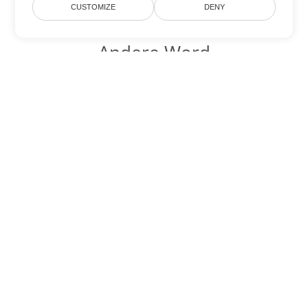
CUSTOMIZE
DENY
Andere Word
Konvertierungsoptionen
Wandeln Sie PDF in DOC um
DOC:
Microsoft Word Binary Format
Wandeln Sie PDF in DOT um
DOT:
Microsoft Word Template Files
Wandeln Sie PDF in DOCX um
DOCX:
Office 2007+ Word Document
Wandeln Sie PDF in DOCM um
DOCM:
Microsoft Word 2007 Marco File