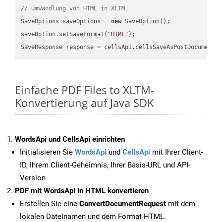
// Umwandlung von HTML in XLTM
SaveOptions saveOptions = 
new
 SaveOption();

saveOption.setSaveFormat(
"HTML"
);

SaveResponse response = cellsApi.cellsSaveAsPostDocumentS
Einfache PDF Files to XLTM-
Konvertierung auf Java SDK
WordsApi und CellsApi einrichten
Initialisieren Sie
WordsApi
und
CellsApi
mit Ihrer Client-
ID, Ihrem Client-Geheimnis, Ihrer Basis-URL und API-
Version
PDF mit WordsApi in HTML konvertieren
Erstellen Sie eine
ConvertDocumentRequest
mit dem
lokalen Dateinamen und dem Format HTML.