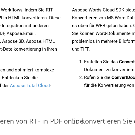
-Workflows, indem Sie RTF-
Aspose.Words Cloud SDK biete
I in HTML konvertieren. Diese
Konvertieren von MS Word-Datei
 Integration mit anderen
es oben für WEB getan haben. O
DF, Aspose.Email,
Sie können Word-Dokumente mi
s, Aspose.3D, Aspose.HTML
problemlos in mehrere Bildform
-Dateikonvertierung in Ihren
und TIFF.
Erstellen Sie das
Conver
Dokument zu konvertiere
pen und optimiert komplexe
Rufen Sie die
ConvertDo
. Entdecken Sie die
für die Konvertierung von
f der
Aspose.Total Cloud
-
ieren von RTF in PDF online
So konvertieren Sie