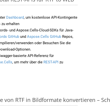
nter
Dashboard
, um kostenlose API-Kontingente
 zu erhalten
ords- und Aspose.Cells-Cloud-SDKs für Java-
ords GitHub
und
Aspose.Cells GitHub
Repos,
mpilieren/verwenden oder Besuchen Sie die
 Download-Optionen.
Swagger-basierte API-Referenz für
e.Cells
, um mehr über die
REST-API
zu
on RTF in Bildformate konvertieren – Schri