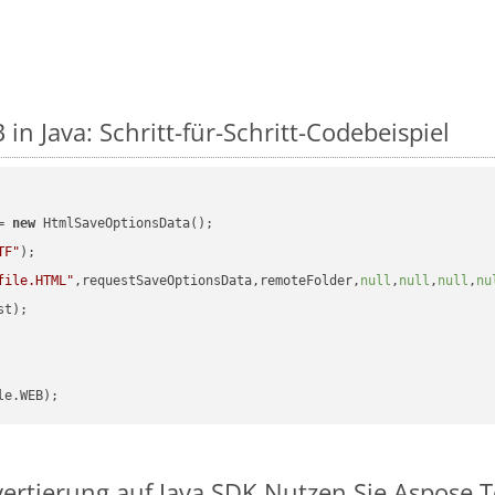
in Java: Schritt-für-Schritt-Codebeispiel
= 
new
 HtmlSaveOptionsData();

TF"
);

file.HTML"
,requestSaveOptionsData,remoteFolder,
null
,
null
,
null
,
nu
t);

vertierung auf Java SDK
Nutzen Sie Aspose.T