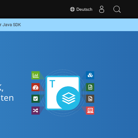
Deutsch
r Java SDK
,
aten