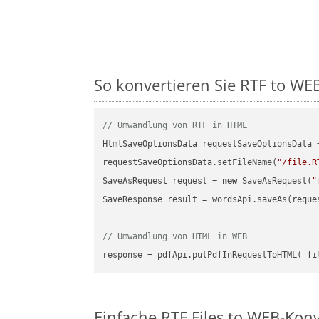
So konvertieren Sie RTF to WEB 
// Umwandlung von RTF in HTML
HtmlSaveOptionsData requestSaveOptionsData 
requestSaveOptionsData.setFileName(
"/file.R
SaveAsRequest request = 
new
 SaveAsRequest(
"
SaveResponse result = wordsApi.saveAs(reques
// Umwandlung von HTML in WEB
Einfache RTF Files to WEB-Kon