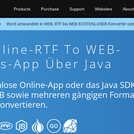
Products
Purchase
Support
Websites
About
Word umwandeln in WEB, RTF bis WEB KOSTENLOSER Konverter ode
line-RTF To WEB-
s-App Über Java
lose Online-App oder das Java SDK
B sowie mehreren gängigen Form
onvertieren.