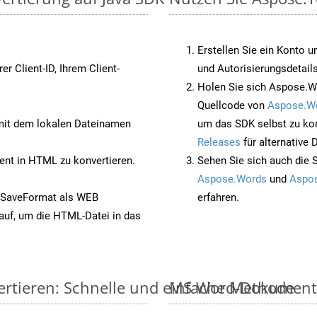
Erstellen Sie ein Konto u
rer Client-ID, Ihrem Client-
und Autorisierungsdetails
Holen Sie sich Aspose.W
Quellcode von
Aspose.W
it dem lokalen Dateinamen
um das SDK selbst zu ko
Releases
für alternative
nt in HTML zu konvertieren.
Sehen Sie sich auch die 
Aspose.Words
und
Aspos
 SaveFormat als WEB
erfahren.
auf, um die HTML-Datei in das
ertieren: Schnelle und einfache Methode
MS Word-Dokumente v