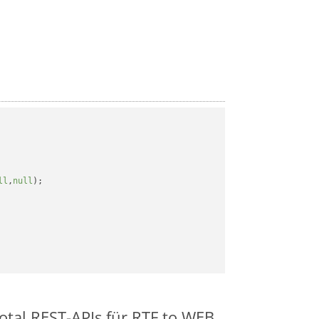
ll
,
null
);

otal REST-APIs für RTF to WEB