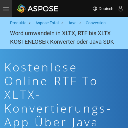
Deutsch
Toggle navigation
Produkte
Aspose.Total
Java
Conversion
Word umwandeln in XLTX, RTF bis XLTX
KOSTENLOSER Konverter oder Java SDK
Kostenlose
Online-RTF To
XLTX-
Konvertierungs-
App Über Java