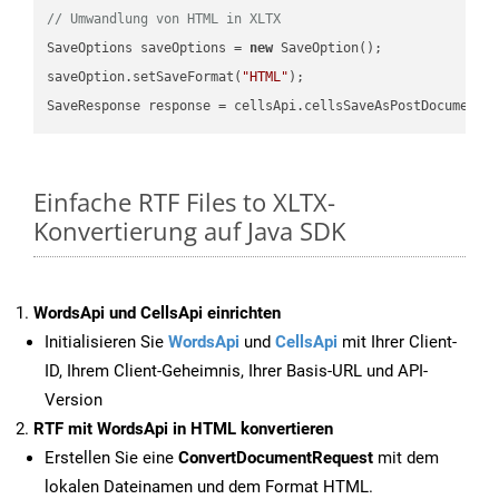
// Umwandlung von HTML in XLTX
SaveOptions saveOptions = 
new
 SaveOption();

saveOption.setSaveFormat(
"HTML"
);

SaveResponse response = cellsApi.cellsSaveAsPostDocumentS
Einfache RTF Files to XLTX-
Konvertierung auf Java SDK
WordsApi und CellsApi einrichten
Initialisieren Sie
WordsApi
und
CellsApi
mit Ihrer Client-
ID, Ihrem Client-Geheimnis, Ihrer Basis-URL und API-
Version
RTF mit WordsApi in HTML konvertieren
Erstellen Sie eine
ConvertDocumentRequest
mit dem
lokalen Dateinamen und dem Format HTML.