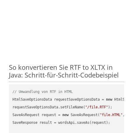
So konvertieren Sie RTF to XLTX in
Java: Schritt-für-Schritt-Codebeispiel
// Umwandlung von RTF in HTML
HtmlSaveOptionsData requestSaveOptionsData = 
new
 HtmlSaveO
requestSaveOptionsData.setFileName(
"/file.RTF"
);

SaveAsRequest request = 
new
 SaveAsRequest(
"file.HTML"
,req
SaveResponse result = wordsApi.saveAs(request);
