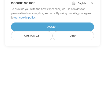
COOKIE NOTICE
To provide you with the best experience, we use cookies for
personalization, analytics, and ads. By using our site, you agree
to
our cookie policy
.
ACCEPT
CUSTOMIZE
DENY
Andere Excel
Konvertierungsoptionen
Wandeln Sie SXC in DOC um
DOC:
Microsoft Word Binary Format
Wandeln Sie SXC in DOT um
DOT:
Microsoft Word Template Files