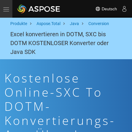
Deutsch
Toggle navigation
Produkte
Aspose.Total
Java
Conversion
Excel konvertieren in DOTM, SXC bis
DOTM KOSTENLOSER Konverter oder
Java SDK
Kostenlose
Online-SXC To
DOTM-
Konvertierungs-