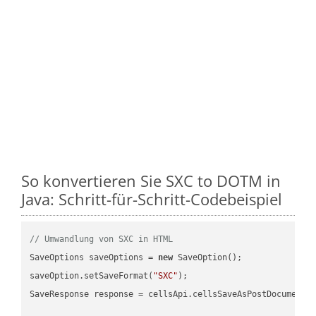
So konvertieren Sie SXC to DOTM in
Java: Schritt-für-Schritt-Codebeispiel
// Umwandlung von SXC in HTML
SaveOptions saveOptions = 
new
 SaveOption();

saveOption.setSaveFormat(
"SXC"
);

SaveResponse response = cellsApi.cellsSaveAsPostDocumentS