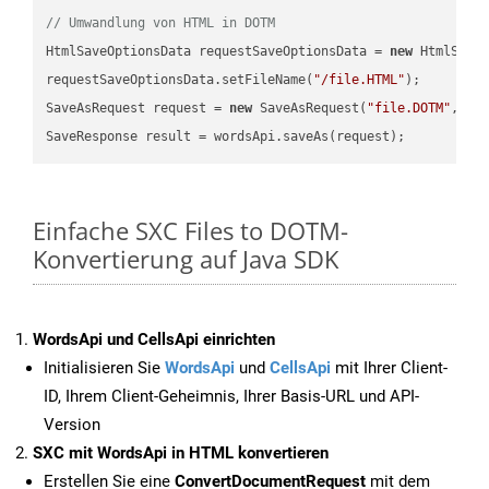
// Umwandlung von HTML in DOTM
HtmlSaveOptionsData requestSaveOptionsData = 
new
 HtmlSaveO
requestSaveOptionsData.setFileName(
"/file.HTML"
);

SaveAsRequest request = 
new
 SaveAsRequest(
"file.DOTM"
,req
Einfache SXC Files to DOTM-
Konvertierung auf Java SDK
WordsApi und CellsApi einrichten
Initialisieren Sie
WordsApi
und
CellsApi
mit Ihrer Client-
ID, Ihrem Client-Geheimnis, Ihrer Basis-URL und API-
Version
SXC mit WordsApi in HTML konvertieren
Erstellen Sie eine
ConvertDocumentRequest
mit dem