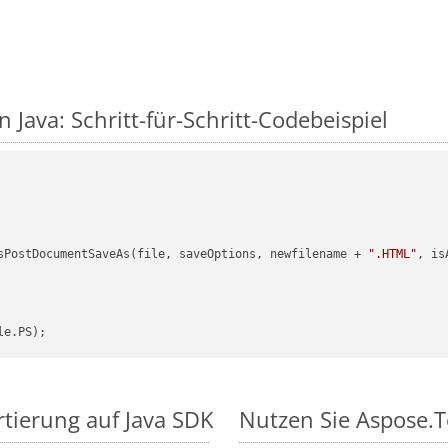
n Java: Schritt-für-Schritt-Codebeispiel
sPostDocumentSaveAs(file, saveOptions, newfilename + 
".HTML"
, is
rtierung auf Java SDK
Nutzen Sie Aspose.To