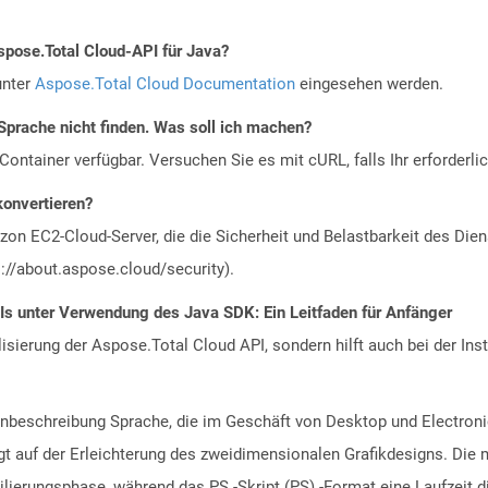
spose.Total Cloud-API für Java?
unter
Aspose.Total Cloud Documentation
eingesehen werden.
Sprache nicht finden. Was soll ich machen?
ontainer verfügbar. Versuchen Sie es mit cURL, falls Ihr erforderli
konvertieren?
n EC2-Cloud-Server, die die Sicherheit und Belastbarkeit des Diens
://about.aspose.cloud/security).
Is unter Verwendung des Java SDK: Ein Leitfaden für Anfänger
alisierung der Aspose.Total Cloud API, sondern hilft auch bei der Inst
tenbeschreibung Sprache, die im Geschäft von Desktop und Electroni
t auf der Erleichterung des zweidimensionalen Grafikdesigns. Die 
rungsphase, während das PS -Skript (PS) -Format eine Laufzeit dire