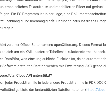
 unterschiedlichen Textauftritte und modellierten Bilder auf gedruck
folgen. Ein PS-Programm ist in der Lage, eine Dokumentbeschrei
ät unabhängig und hochrangig hält. Darüber hinaus ist dieses Prog
zu regeln.
ört zu einer Office -Suite namens openOffice.org. Dieses Format b
 es sich um ein XML -basierter Tabellenkalkulationsformat handelt
e DataPilot, was eine unglaubliche Funktion ist, da es automati
eser Software erstellten Dateien werden mit Erweiterung .SXC gespeic
ose.Total Cloud API unterstützt?
n jeder Produktfamilie in jede andere Produktfamilie in PDF, DOCX
vollständige Liste der [unterstützten Dateiformate] an (
https://docs