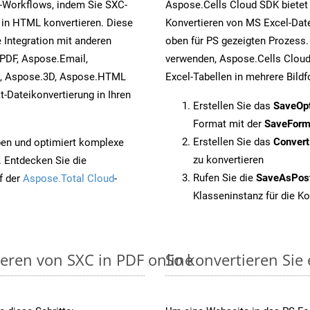
-Workflows, indem Sie SXC-
Aspose.Cells Cloud SDK bietet
 in HTML konvertieren. Diese
Konvertieren von MS Excel-Date
 Integration mit anderen
oben für PS gezeigten Prozess.
PDF, Aspose.Email,
verwenden, Aspose.Cells Cloud
s, Aspose.3D, Aspose.HTML
Excel-Tabellen in mehrere Bild
-Dateikonvertierung in Ihren
Erstellen Sie das
SaveOp
Format mit der
SaveForm
Erstellen Sie das
Conver
pen und optimiert komplexe
zu konvertieren
. Entdecken Sie die
Rufen Sie die
SaveAsPos
f der
Aspose.Total Cloud
-
Klasseninstanz für die K
ieren von SXC in PDF online
So konvertieren Sie