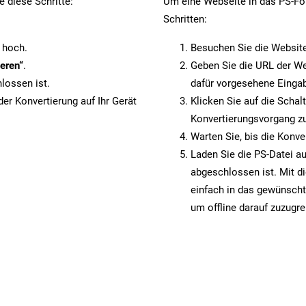
 diese Schritte:
Um eine Webseite in das PS-For
Schritten:
 hoch.
Besuchen Sie die Websit
eren“
.
Geben Sie die URL der We
lossen ist.
dafür vorgesehene Eingab
er Konvertierung auf Ihr Gerät
Klicken Sie auf die Schal
Konvertierungsvorgang zu
Warten Sie, bis die Konve
Laden Sie die PS-Datei au
abgeschlossen ist. Mit d
einfach in das gewünscht
um offline darauf zuzugre