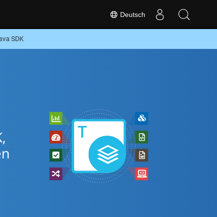
Deutsch
Java SDK
,
en