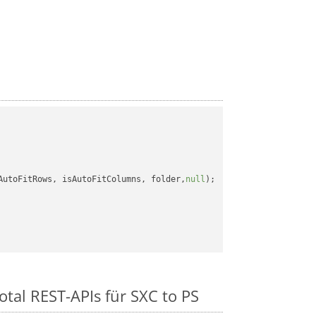
AutoFitRows, isAutoFitColumns, folder,
null
);

tal REST-APIs für SXC to PS