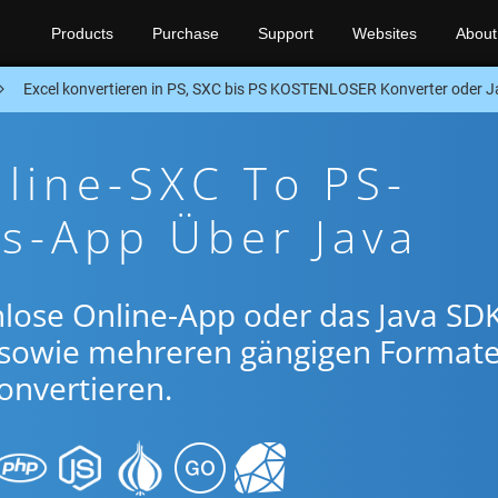
Products
Purchase
Support
Websites
About
Excel konvertieren in PS, SXC bis PS KOSTENLOSER Konverter oder 
line-SXC To PS-
s-App Über Java
lose Online-App oder das Java SDK
 sowie mehreren gängigen Format
onvertieren.