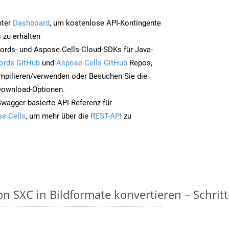
nter
Dashboard
, um kostenlose API-Kontingente
 zu erhalten
ords- und Aspose.Cells-Cloud-SDKs für Java-
ords GitHub
und
Aspose.Cells GitHub
Repos,
mpilieren/verwenden oder Besuchen Sie die
 Download-Optionen.
Swagger-basierte API-Referenz für
e.Cells
, um mehr über die
REST-API
zu
n SXC in Bildformate konvertieren – Schritt