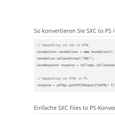
So konvertieren Sie SXC to PS i
// Umwandlung von SXC in HTML
SaveOptions saveOptions = 
new
 SaveOption();

saveOption.setSaveFormat(
"SXC"
);

SaveResponse response = cellsApi.cellsSaveA
// Umwandlung von HTML in PS
Einfache SXC Files to PS-Konve