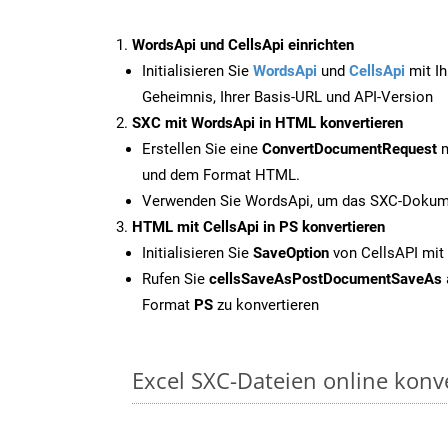
WordsApi und CellsApi einrichten
Initialisieren Sie
WordsApi
und
CellsApi
mit Ih
Geheimnis, Ihrer Basis-URL und API-Version
SXC mit WordsApi in HTML konvertieren
Erstellen Sie eine
ConvertDocumentRequest
m
und dem Format HTML.
Verwenden Sie WordsApi, um das SXC-Dokume
HTML mit CellsApi in PS konvertieren
Initialisieren Sie
SaveOption
von CellsAPI mit
Rufen Sie
cellsSaveAsPostDocumentSaveAs
Format
PS
zu konvertieren
Excel SXC-Dateien online konv