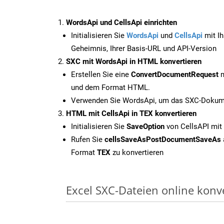
WordsApi und CellsApi einrichten
Initialisieren Sie
WordsApi
und
CellsApi
mit Ih
Geheimnis, Ihrer Basis-URL und API-Version
SXC mit WordsApi in HTML konvertieren
Erstellen Sie eine
ConvertDocumentRequest
m
und dem Format HTML.
Verwenden Sie WordsApi, um das SXC-Dokume
HTML mit CellsApi in TEX konvertieren
Initialisieren Sie
SaveOption
von CellsAPI mit
Rufen Sie
cellsSaveAsPostDocumentSaveAs
Format
TEX
zu konvertieren
Excel SXC-Dateien online konv