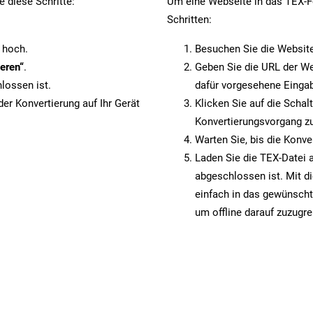
 diese Schritte:
Um eine Webseite in das TEX-Fo
Schritten:
 hoch.
Besuchen Sie die Websit
eren“
.
Geben Sie die URL der We
lossen ist.
dafür vorgesehene Eingab
er Konvertierung auf Ihr Gerät
Klicken Sie auf die Schal
Konvertierungsvorgang zu
Warten Sie, bis die Konve
Laden Sie die TEX-Datei a
abgeschlossen ist. Mit d
einfach in das gewünscht
um offline darauf zuzugre