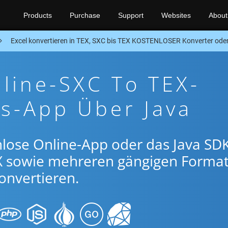
Products
Purchase
Support
Websites
About
Excel konvertieren in TEX, SXC bis TEX KOSTENLOSER Konverter ode
line-SXC To TEX-
s-App Über Java
lose Online-App oder das Java SDK
X sowie mehreren gängigen Forma
onvertieren.