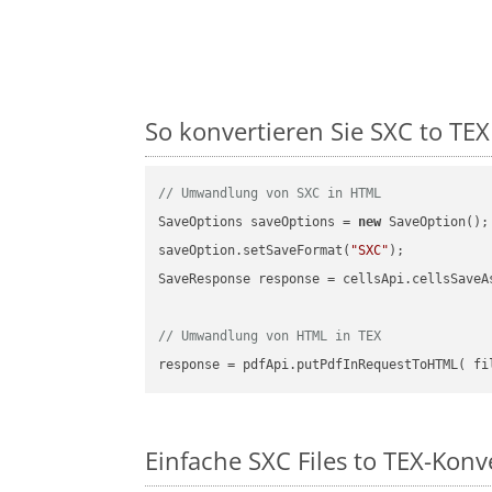
So konvertieren Sie SXC to TEX 
// Umwandlung von SXC in HTML
SaveOptions saveOptions = 
new
 SaveOption();

saveOption.setSaveFormat(
"SXC"
);

SaveResponse response = cellsApi.cellsSaveA
// Umwandlung von HTML in TEX
Einfache SXC Files to TEX-Konv