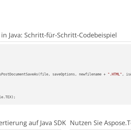
in Java: Schritt-für-Schritt-Codebeispiel
sPostDocumentSaveAs(file, saveOptions, newfilename + 
".HTML"
, is
ertierung auf Java SDK
Nutzen Sie Aspose.T