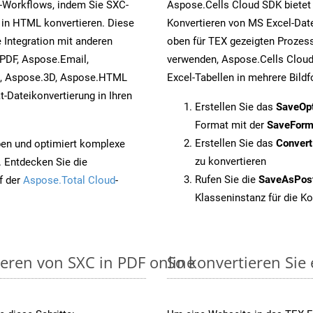
-Workflows, indem Sie SXC-
Aspose.Cells Cloud SDK bietet
 in HTML konvertieren. Diese
Konvertieren von MS Excel-Date
 Integration mit anderen
oben für TEX gezeigten Prozess
PDF, Aspose.Email,
verwenden, Aspose.Cells Cloud
s, Aspose.3D, Aspose.HTML
Excel-Tabellen in mehrere Bild
-Dateikonvertierung in Ihren
Erstellen Sie das
SaveOp
Format mit der
SaveForm
Erstellen Sie das
Conver
pen und optimiert komplexe
zu konvertieren
. Entdecken Sie die
Rufen Sie die
SaveAsPos
f der
Aspose.Total Cloud
-
Klasseninstanz für die K
ieren von SXC in PDF online
So konvertieren Sie