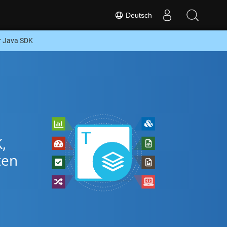
Deutsch
r Java SDK
,
ten