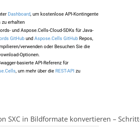
nter
Dashboard
, um kostenlose API-Kontingente
 zu erhalten
ords- und Aspose.Cells-Cloud-SDKs für Java-
ords GitHub
und
Aspose.Cells GitHub
Repos,
mpilieren/verwenden oder Besuchen Sie die
 Download-Optionen.
Swagger-basierte API-Referenz für
e.Cells
, um mehr über die
REST-API
zu
n SXC in Bildformate konvertieren – Schritt