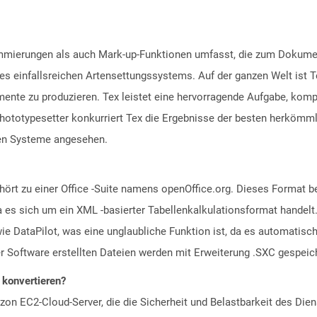
ammierungen als auch Mark-up-Funktionen umfasst, die zum Dokume
ses einfallsreichen Artensettungssystems. Auf der ganzen Welt ist T
mente zu produzieren. Tex leistet eine hervorragende Aufgabe, ko
hototypesetter konkurriert Tex die Ergebnisse der besten herkömm
hen Systeme angesehen.
ört zu einer Office -Suite namens openOffice.org. Dieses Format b
 es sich um ein XML -basierter Tabellenkalkulationsformat handelt
e DataPilot, was eine unglaubliche Funktion ist, da es automati
eser Software erstellten Dateien werden mit Erweiterung .SXC gespeic
u konvertieren?
n EC2-Cloud-Server, die die Sicherheit und Belastbarkeit des Diens