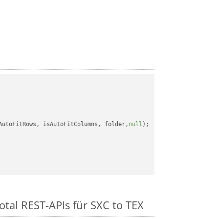
AutoFitRows, isAutoFitColumns, folder,
null
);

otal REST-APIs für SXC to TEX