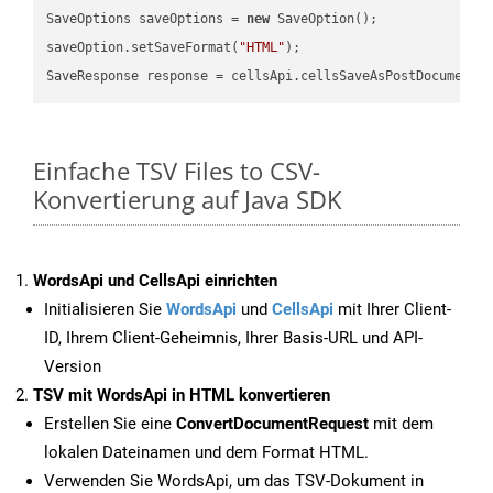
SaveOptions saveOptions = 
new
 SaveOption();

saveOption.setSaveFormat(
"HTML"
);

SaveResponse response = cellsApi.cellsSaveAsPostDocumentS
Einfache TSV Files to CSV-
Konvertierung auf Java SDK
WordsApi und CellsApi einrichten
Initialisieren Sie
WordsApi
und
CellsApi
mit Ihrer Client-
ID, Ihrem Client-Geheimnis, Ihrer Basis-URL und API-
Version
TSV mit WordsApi in HTML konvertieren
Erstellen Sie eine
ConvertDocumentRequest
mit dem
lokalen Dateinamen und dem Format HTML.
Verwenden Sie WordsApi, um das TSV-Dokument in