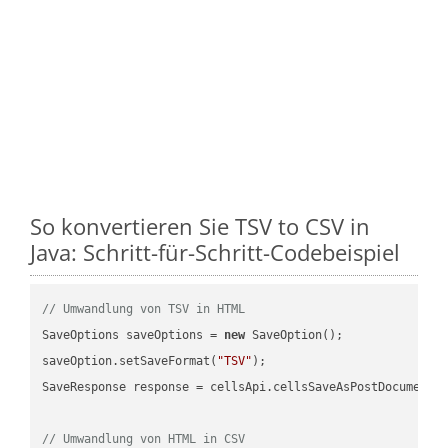
So konvertieren Sie TSV to CSV in
Java: Schritt-für-Schritt-Codebeispiel
// Umwandlung von TSV in HTML
SaveOptions saveOptions = 
new
 SaveOption();

saveOption.setSaveFormat(
"TSV"
);

SaveResponse response = cellsApi.cellsSaveAsPostDocumentS
// Umwandlung von HTML in CSV