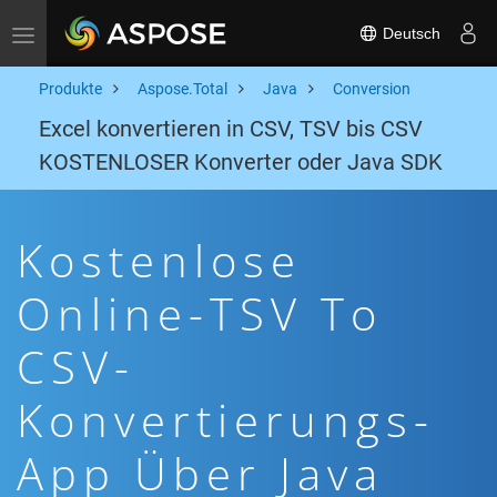
Deutsch
Toggle navigation
Produkte
Aspose.Total
Java
Conversion
Excel konvertieren in CSV, TSV bis CSV
KOSTENLOSER Konverter oder Java SDK
Kostenlose
Online-TSV To
CSV-
Konvertierungs-
App Über Java