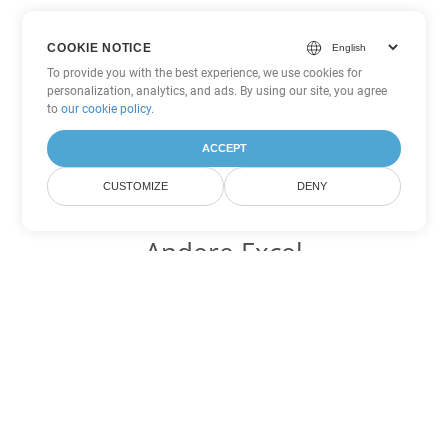
COOKIE NOTICE
To provide you with the best experience, we use cookies for
personalization, analytics, and ads. By using our site, you agree
to
our cookie policy
.
ACCEPT
CUSTOMIZE
DENY
Andere Excel
Konvertierungsoptionen
Wandeln Sie TSV in DOC um
DOC:
Microsoft Word Binary Format
Wandeln Sie TSV in DOT um
DOT:
Microsoft Word Template Files