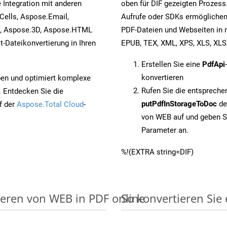
 Integration mit anderen
oben für DIF gezeigten Prozess
ells, Aspose.Email,
Aufrufe oder SDKs ermöglichen
s, Aspose.3D, Aspose.HTML
PDF-Dateien und Webseiten in 
-Dateikonvertierung in Ihren
EPUB, TEX, XML, XPS, XLS, XL
Erstellen Sie eine
PdfApi
konvertieren
pen und optimiert komplexe
Rufen Sie die entsprech
. Entdecken Sie die
putPdfInStorageToDoc
de
f der
Aspose.Total Cloud
-
von WEB auf und geben S
Parameter an.
%!(EXTRA string=DIF)
ieren von WEB in PDF online
So konvertieren Sie