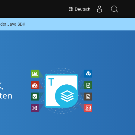
Deutsch
oder Java SDK
,
ten