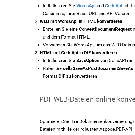
Initialisieren Sie
WordsApi
und
CellsApi
mit Ih
Geheimnis, Ihrer Basis-URL und API-Version
WEB mit WordsApi in HTML konvertieren
Erstellen Sie eine
ConvertDocumentRequest
m
und dem Format HTML.
Verwenden Sie WordsApi, um das WEB-Dokume
HTML mit CellsApi in DIF konvertieren
Initialisieren Sie
SaveOption
von CellsAPI mit
Rufen Sie
cellsSaveAsPostDocumentSaveAs
Format
DIF
zu konvertieren
PDF WEB-Dateien online konve
Optimieren Sie Ihre Dokumentenkonvertierung
Dateien mithilfe der robusten Aspose.PDF-API 