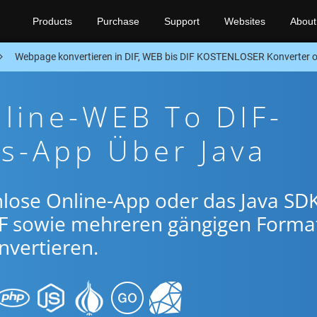
Products
Purchase
Support
Websites
About
Webpage konvertieren in DIF, WEB bis DIF KOSTENLOSER Konverter 
line-WEB To DIF-
s-App Über Java
lose Online-App oder das Java SDK
F sowie mehreren gängigen Forma
nvertieren.