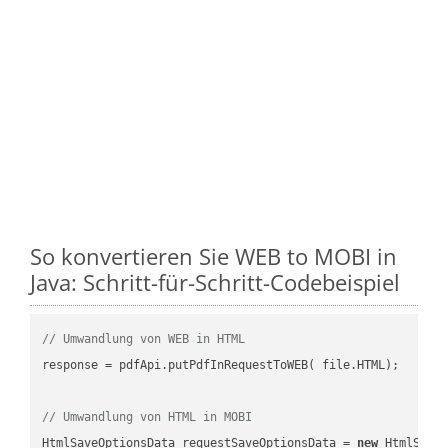
So konvertieren Sie WEB to MOBI in
Java: Schritt-für-Schritt-Codebeispiel
// Umwandlung von WEB in HTML
response = pdfApi.putPdfInRequestToWEB( file.HTML);

// Umwandlung von HTML in MOBI
HtmlSaveOptionsData requestSaveOptionsData = 
new
 HtmlSaveO