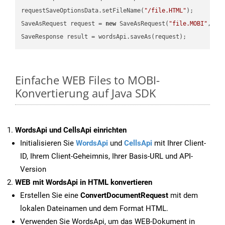
requestSaveOptionsData.setFileName(
"/file.HTML"
);

SaveAsRequest request = 
new
 SaveAsRequest(
"file.MOBI"
,req
Einfache WEB Files to MOBI-
Konvertierung auf Java SDK
WordsApi und CellsApi einrichten
Initialisieren Sie
WordsApi
und
CellsApi
mit Ihrer Client-
ID, Ihrem Client-Geheimnis, Ihrer Basis-URL und API-
Version
WEB mit WordsApi in HTML konvertieren
Erstellen Sie eine
ConvertDocumentRequest
mit dem
lokalen Dateinamen und dem Format HTML.
Verwenden Sie WordsApi, um das WEB-Dokument in