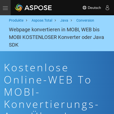
Deutsch
Toggle navigation
Produkte
Aspose.Total
Java
Conversion
Webpage konvertieren in MOBI, WEB bis
MOBI KOSTENLOSER Konverter oder Java
SDK
Kostenlose
Online-WEB To
MOBI-
Konvertierungs-