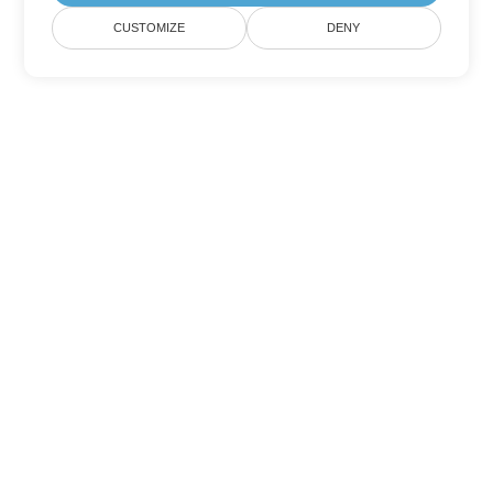
CUSTOMIZE
DENY
Andere PDF
Konvertierungsoptionen
Wandeln Sie WEB in DOC um
DOC:
Microsoft Word Binary Format
Wandeln Sie WEB in DOT um
DOT:
Microsoft Word Template Files
Wandeln Sie WEB in DOCX um
DOCX:
Office 2007+ Word Document
Wandeln Sie WEB in DOCM um