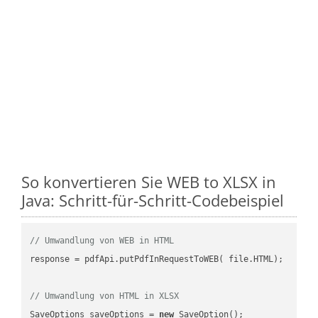
So konvertieren Sie WEB to XLSX in
Java: Schritt-für-Schritt-Codebeispiel
// Umwandlung von WEB in HTML
response = pdfApi.putPdfInRequestToWEB( file.HTML);

// Umwandlung von HTML in XLSX
SaveOptions saveOptions = 
new
 SaveOption();
