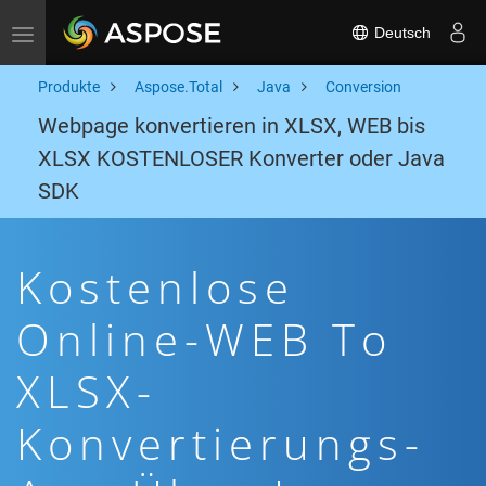
Deutsch
Toggle navigation
Produkte
Aspose.Total
Java
Conversion
Webpage konvertieren in XLSX, WEB bis
XLSX KOSTENLOSER Konverter oder Java
SDK
Kostenlose
Online-WEB To
XLSX-
Konvertierungs-