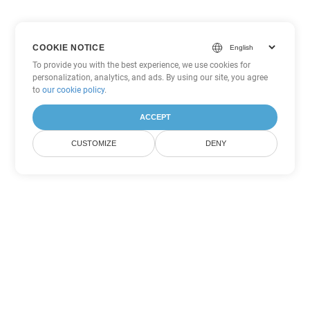
COOKIE NOTICE
To provide you with the best experience, we use cookies for
personalization, analytics, and ads. By using our site, you agree
to
our cookie policy
.
ACCEPT
CUSTOMIZE
DENY
Andere PDF
Konvertierungsoptionen
Wandeln Sie WEB in DOC um
DOC:
Microsoft Word Binary Format