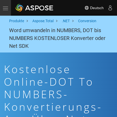
Deutsch
Toggle navigation
Produkte
Aspose.Total
.NET
Conversion
Word umwandeln in NUMBERS, DOT bis
NUMBERS KOSTENLOSER Konverter oder
Net SDK
Kostenlose
Online-DOT To
NUMBERS-
Konvertierungs-