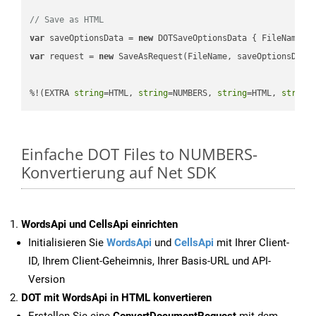
// Save as HTML
var
 saveOptionsData = 
new
 DOTSaveOptionsData { FileName =
var
 request = 
new
 SaveAsRequest(FileName, saveOptionsData)
%!(EXTRA 
string
=HTML, 
string
=NUMBERS, 
string
=HTML, 
string
Einfache DOT Files to NUMBERS-
Konvertierung auf Net SDK
WordsApi und CellsApi einrichten
Initialisieren Sie
WordsApi
und
CellsApi
mit Ihrer Client-
ID, Ihrem Client-Geheimnis, Ihrer Basis-URL und API-
Version
DOT mit WordsApi in HTML konvertieren