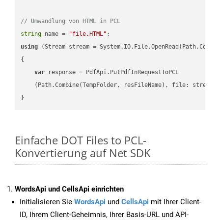
// Umwandlung von HTML in PCL
string
 name = 
"file.HTML"
using
 (Stream stream = System.IO.File.OpenRead(Path.Combin
{

var
 response = PdfApi.PutPdfInRequestToPCL

    (Path.Combine(TempFolder, resFileName), file: stream);
Einfache DOT Files to PCL-
Konvertierung auf Net SDK
WordsApi und CellsApi einrichten
Initialisieren Sie
WordsApi
und
CellsApi
mit Ihrer Client-
ID, Ihrem Client-Geheimnis, Ihrer Basis-URL und API-