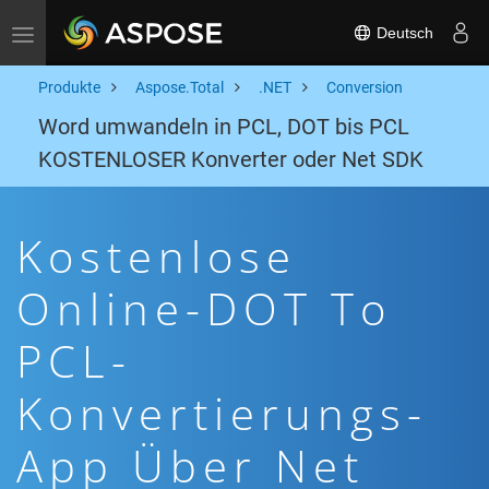
Deutsch
Toggle navigation
Produkte
Aspose.Total
.NET
Conversion
Word umwandeln in PCL, DOT bis PCL
KOSTENLOSER Konverter oder Net SDK
Kostenlose
Online-DOT To
PCL-
Konvertierungs-
App Über Net