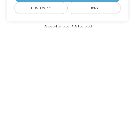
CUSTOMIZE
DENY
Andere Word
Konvertierungsoptionen
Wandeln Sie DOT in DOC um
DOC:
Microsoft Word Binary Format
Wandeln Sie DOT in DOCX um
DOCX:
Office 2007+ Word Document
Wandeln Sie DOT in DOCM um
DOCM:
Microsoft Word 2007 Marco File
Wandeln Sie DOT in DOTX um
DOTX:
Microsoft Word Template File