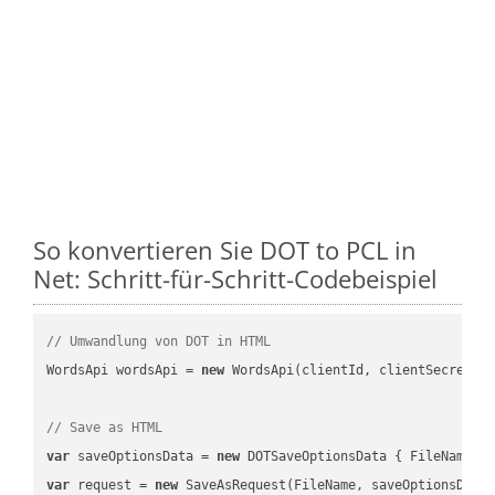
So konvertieren Sie DOT to PCL in
Net: Schritt-für-Schritt-Codebeispiel
// Umwandlung von DOT in HTML
WordsApi wordsApi = 
new
 WordsApi(clientId, clientSecret);

// Save as HTML
var
 saveOptionsData = 
new
 DOTSaveOptionsData { FileName =
var
 request = 
new
 SaveAsRequest(FileName, saveOptionsData)