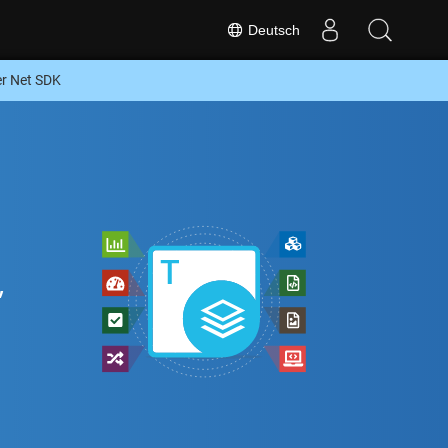
Deutsch
r Net SDK
,