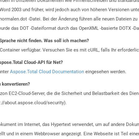
erden in offiziellen Dokumenten wie Firmenschreiben und standardi
t Word 2003 und früher, wird jedoch auch von höheren Versionen unt
ormalen.dot -Datei. Bei der Änderung führen alle neuen Dateien zu 
wurde das DOT -Dateiformat durch das OpenXML -basierte DOTX -Dat
Sprache nicht finden. Was soll ich machen?
ontainer verfügbar. Versuchen Sie es mit cURL, falls Ihr erforderli
spose.Total Cloud-API für Net?
unter
Aspose.Total Cloud Documentation
eingesehen werden.
u konvertieren?
n EC2-Cloud-Server, die die Sicherheit und Belastbarkeit des Diens
://about.aspose.cloud/security).
Dokument im Internet, das Hypertext verwendet, um auf andere Doku
lt und in einem Webbrowser angezeigt. Eine Webseite ist Teil eine