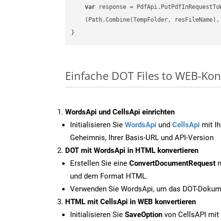
var
 response = PdfApi.PutPdfInRequestToW
    (Path.Combine(TempFolder, resFileName), 
Einfache DOT Files to WEB-Kon
WordsApi und CellsApi einrichten
Initialisieren Sie
WordsApi
und
CellsApi
mit Ih
Geheimnis, Ihrer Basis-URL und API-Version
DOT mit WordsApi in HTML konvertieren
Erstellen Sie eine
ConvertDocumentRequest
m
und dem Format HTML.
Verwenden Sie WordsApi, um das DOT-Dokume
HTML mit CellsApi in WEB konvertieren
Initialisieren Sie
SaveOption
von CellsAPI mit