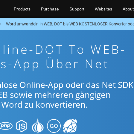
Products
Purchase
Support
Websites
About
Word umwandeln in WEB, DOT bis WEB KOSTENLOSER Konverter ode
nline-DOT To WEB-
gs-App Über Net
lose Online-App oder das Net SDK
B sowie mehreren gängigen
Word zu konvertieren.