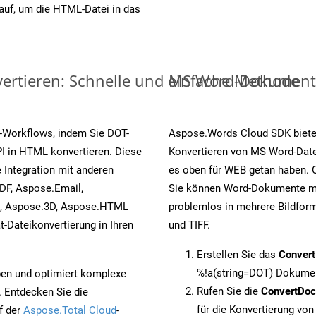
auf, um die HTML-Datei in das
ertieren: Schnelle und einfache Methode
MS Word-Dokumente v
-Workflows, indem Sie DOT-
Aspose.Words Cloud SDK biete
I in HTML konvertieren. Diese
Konvertieren von MS Word-Datei
 Integration mit anderen
es oben für WEB getan haben. O
DF, Aspose.Email,
Sie können Word-Dokumente mi
s, Aspose.3D, Aspose.HTML
problemlos in mehrere Bildform
-Dateikonvertierung in Ihren
und TIFF.
Erstellen Sie das
Conver
%!a(string=DOT) Dokumen
pen und optimiert komplexe
Rufen Sie die
ConvertDo
. Entdecken Sie die
für die Konvertierung vo
f der
Aspose.Total Cloud
-