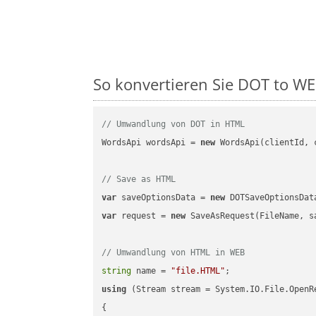
So konvertieren Sie DOT to WEB
// Umwandlung von DOT in HTML
WordsApi wordsApi = 
new
 WordsApi(clientId, 
// Save as HTML
var
 saveOptionsData = 
new
 DOTSaveOptionsDat
var
 request = 
new
 SaveAsRequest(FileName, sa
// Umwandlung von HTML in WEB
string
 name = 
"file.HTML"
using
 (Stream stream = System.IO.File.OpenR
{
