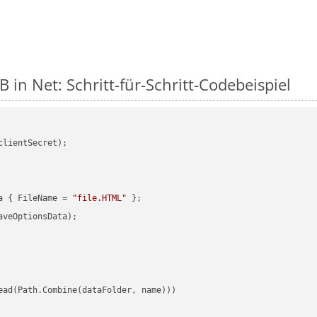
 in Net: Schritt-für-Schritt-Codebeispiel
clientSecret);

a { FileName = 
"file.HTML"
veOptionsData);

ead(Path.Combine(dataFolder, name)))
