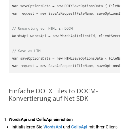
var
 saveOptionsData = 
new
 DOTXSaveOptionsData { FileName 
var
 request = 
new
 SaveAsRequest(FileName, saveOptionsData)
// Umwandlung von HTML in DOCM
WordsApi wordsApi = 
new
 WordsApi(clientId, clientSecret);

// Save as HTML
var
 saveOptionsData = 
new
 HTMLSaveOptionsData { FileName 
var
 request = 
new
Einfache DOTX Files to DOCM-
Konvertierung auf Net SDK
WordsApi und CellsApi einrichten
Initialisieren Sie
WordsApi
und
CellsApi
mit Ihrer Client-