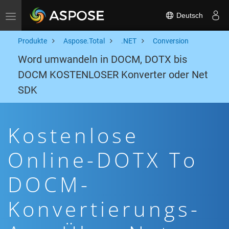
Deutsch
Toggle navigation
Produkte
Aspose.Total
.NET
Conversion
Word umwandeln in DOCM, DOTX bis
DOCM KOSTENLOSER Konverter oder Net
SDK
Kostenlose
Online-DOTX To
DOCM-
Konvertierungs-