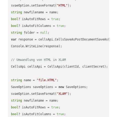
svaeOption.setSaveFormat(
"HTML"
string
bool
? isAutoFitRows = 
true
bool
? isAutoFitColumns = 
true
string
 folder = 
null
var
 response = cellsApi.CellsSaveAsPostDocumentSaveAs(name
Console.WriteLine(response);

// Umwandlung von HTML in XLAM
CellsApi cellsApi = CellsApi(clientId, clientSecret);

string
 name = 
"file.HTML"
;

SaveOptions saveOptions = 
new
 SaveOptions;

svaeOption.setSaveFormat(
"XLAM"
string
bool
? isAutoFitRows = 
true
bool
? isAutoFitColumns = 
true