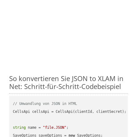
So konvertieren Sie JSON to XLAM in
Net: Schritt-für-Schritt-Codebeispiel
// Umwandlung von JSON in HTML
CellsApi cellsApi = CellsApi(clientId, clientSecret);

string
 name = 
"file.JSON"
;

SaveOptions saveOptions = 
new
 SaveOptions;
