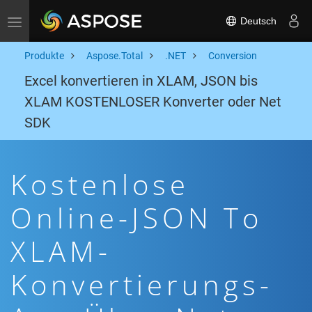
Deutsch
Toggle navigation
Produkte
Aspose.Total
.NET
Conversion
Excel konvertieren in XLAM, JSON bis
XLAM KOSTENLOSER Konverter oder Net
SDK
Kostenlose
Online-JSON To
XLAM-
Konvertierungs-