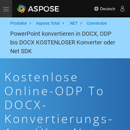
Deutsch
Toggle navigation
Produkte
Aspose.Total
.NET
Conversion
PowerPoint konvertieren in DOCX, ODP
bis DOCX KOSTENLOSER Konverter oder
Net SDK
Kostenlose
Online-ODP To
DOCX-
Konvertierungs-