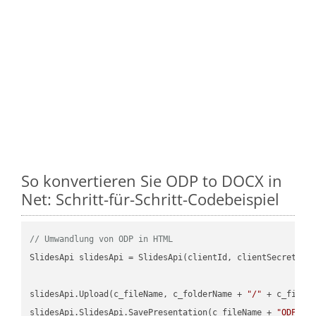
So konvertieren Sie ODP to DOCX in
Net: Schritt-für-Schritt-Codebeispiel
// Umwandlung von ODP in HTML
SlidesApi slidesApi = SlidesApi(clientId, clientSecret);

slidesApi.Upload(c_fileName, c_folderName + 
"/"
 + c_fileNa
slidesApi.SlidesApi.SavePresentation(c_fileName + 
"ODP"
, 