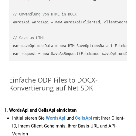
// Umwandlung von HTML in DOCX
WordsApi wordsApi = 
new
 WordsApi(clientId, clientSecret);

// Save as HTML
var
 saveOptionsData = 
new
 HTMLSaveOptionsData { FileName 
var
 request = 
new
Einfache ODP Files to DOCX-
Konvertierung auf Net SDK
WordsApi und CellsApi einrichten
Initialisieren Sie
WordsApi
und
CellsApi
mit Ihrer Client-
ID, Ihrem Client-Geheimnis, Ihrer Basis-URL und API-
Version