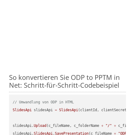
So konvertieren Sie ODP to PPTM in
Net: Schritt-für-Schritt-Codebeispiel
// Umwandlung von ODP in HTML
SlidesApi
 slidesApi 
=
SlidesApi
(clientId, clientSecret);

slidesApi.
Upload
(c_fileName, c_folderName 
+
"/"
+
 c_fileNa
slidesApi.
SlidesApi
.
SavePresentation
(c_fileName 
+
"ODP"
, 