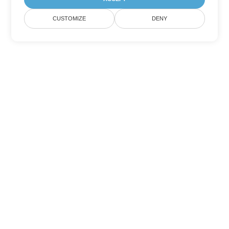
CUSTOMIZE
DENY
Andere PowerPoint
Konvertierungsoptionen
Wandeln Sie ODP in DOC um
DOC:
Microsoft Word Binary Format
Wandeln Sie ODP in DOT um
DOT:
Microsoft Word Template Files
Wandeln Sie ODP in DOCX um
DOCX:
Office 2007+ Word Document