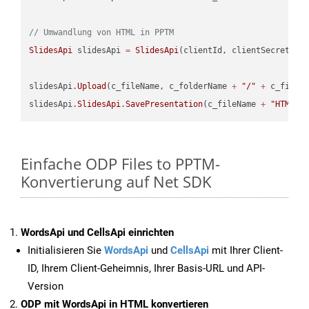
// Umwandlung von HTML in PPTM
SlidesApi
 slidesApi 
=
SlidesApi
(clientId, clientSecret);

slidesApi.
Upload
(c_fileName, c_folderName 
+
"/"
+
 c_fileNa
slidesApi.
SlidesApi
.
SavePresentation
(c_fileName 
+
"HTML"
,
Einfache ODP Files to PPTM-
Konvertierung auf Net SDK
WordsApi und CellsApi einrichten
Initialisieren Sie
WordsApi
und
CellsApi
mit Ihrer Client-
ID, Ihrem Client-Geheimnis, Ihrer Basis-URL und API-
Version
ODP mit WordsApi in HTML konvertieren