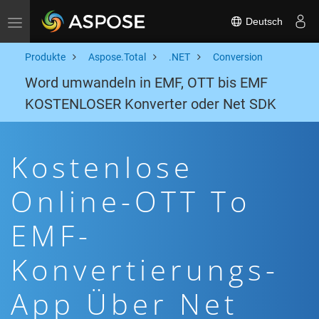
Deutsch
Toggle navigation
Produkte
Aspose.Total
.NET
Conversion
Word umwandeln in EMF, OTT bis EMF
KOSTENLOSER Konverter oder Net SDK
Kostenlose
Online-OTT To
EMF-
Konvertierungs-
App Über Net