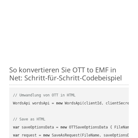
So konvertieren Sie OTT to EMF in
Net: Schritt-für-Schritt-Codebeispiel
// Umwandlung von OTT in HTML
WordsApi wordsApi = 
new
 WordsApi(clientId, clientSecret);

// Save as HTML
var
 saveOptionsData = 
new
 OTTSaveOptionsData { FileName =
var
 request = 
new
 SaveAsRequest(FileName, saveOptionsData)