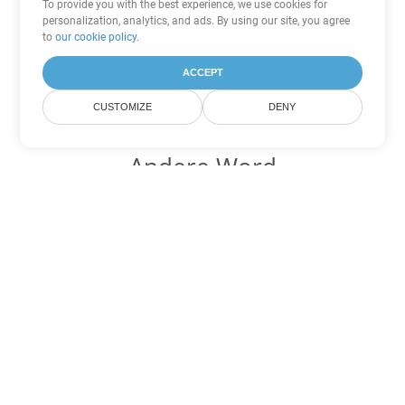
To provide you with the best experience, we use cookies for
personalization, analytics, and ads. By using our site, you agree
to
our cookie policy
.
ACCEPT
CUSTOMIZE
DENY
Andere Word
Konvertierungsoptionen
Wandeln Sie OTT in DOC um
DOC:
Microsoft Word Binary Format
Wandeln Sie OTT in DOT um
DOT:
Microsoft Word Template Files
Wandeln Sie OTT in DOCX um