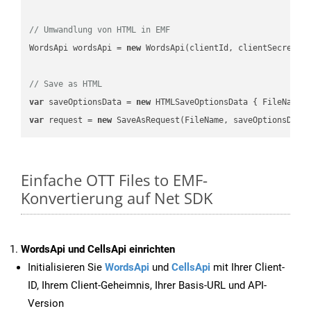
// Umwandlung von HTML in EMF
WordsApi wordsApi = 
new
 WordsApi(clientId, clientSecret);

// Save as HTML
var
 saveOptionsData = 
new
 HTMLSaveOptionsData { FileName 
var
 request = 
new
Einfache OTT Files to EMF-
Konvertierung auf Net SDK
WordsApi und CellsApi einrichten
Initialisieren Sie
WordsApi
und
CellsApi
mit Ihrer Client-
ID, Ihrem Client-Geheimnis, Ihrer Basis-URL und API-
Version