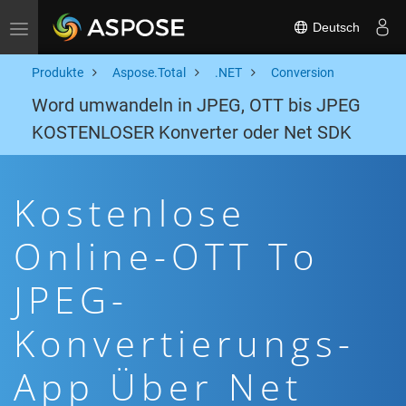
Deutsch
Toggle navigation
Produkte
Aspose.Total
.NET
Conversion
Word umwandeln in JPEG, OTT bis JPEG
KOSTENLOSER Konverter oder Net SDK
Kostenlose
Online-OTT To
JPEG-
Konvertierungs-
App Über Net