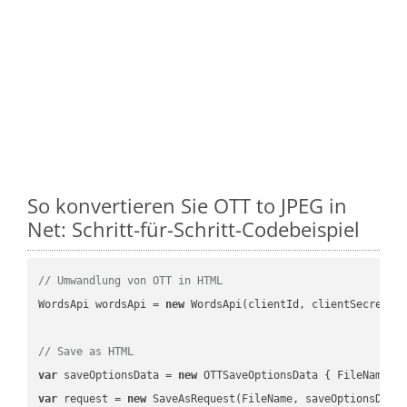
So konvertieren Sie OTT to JPEG in
Net: Schritt-für-Schritt-Codebeispiel
// Umwandlung von OTT in HTML
WordsApi wordsApi = 
new
 WordsApi(clientId, clientSecret);

// Save as HTML
var
 saveOptionsData = 
new
 OTTSaveOptionsData { FileName =
var
 request = 
new
 SaveAsRequest(FileName, saveOptionsData)