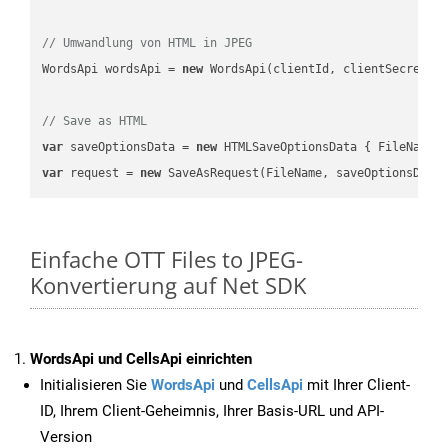
// Umwandlung von HTML in JPEG
WordsApi wordsApi = 
new
 WordsApi(clientId, clientSecret);

// Save as HTML
var
 saveOptionsData = 
new
 HTMLSaveOptionsData { FileName 
var
 request = 
new
Einfache OTT Files to JPEG-
Konvertierung auf Net SDK
WordsApi und CellsApi einrichten
Initialisieren Sie
WordsApi
und
CellsApi
mit Ihrer Client-
ID, Ihrem Client-Geheimnis, Ihrer Basis-URL und API-
Version