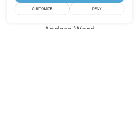
CUSTOMIZE
DENY
Andere Word
Konvertierungsoptionen
Wandeln Sie OTT in DOC um
DOC:
Microsoft Word Binary Format
Wandeln Sie OTT in DOT um
DOT:
Microsoft Word Template Files
Wandeln Sie OTT in DOCX um
DOCX:
Office 2007+ Word Document
Wandeln Sie OTT in DOCM um
DOCM:
Microsoft Word 2007 Marco File