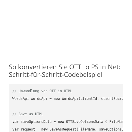
So konvertieren Sie OTT to PS in Net:
Schritt-für-Schritt-Codebeispiel
// Umwandlung von OTT in HTML
WordsApi wordsApi = 
new
 WordsApi(clientId, clientSecret);

// Save as HTML
var
 saveOptionsData = 
new
 OTTSaveOptionsData { FileName =
var
 request = 
new
 SaveAsRequest(FileName, saveOptionsData)