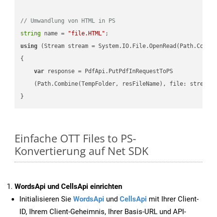
// Umwandlung von HTML in PS
string
 name = 
"file.HTML"
using
 (Stream stream = System.IO.File.OpenRead(Path.Combin
{

var
 response = PdfApi.PutPdfInRequestToPS

    (Path.Combine(TempFolder, resFileName), file: stream);
Einfache OTT Files to PS-
Konvertierung auf Net SDK
WordsApi und CellsApi einrichten
Initialisieren Sie
WordsApi
und
CellsApi
mit Ihrer Client-
ID, Ihrem Client-Geheimnis, Ihrer Basis-URL und API-