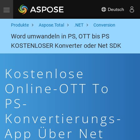
Deutsch
Toggle navigation
Produkte
Aspose.Total
.NET
Conversion
Word umwandeln in PS, OTT bis PS
KOSTENLOSER Konverter oder Net SDK
Kostenlose
Online-OTT To
PS-
Konvertierungs-
App Über Net