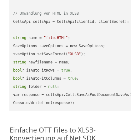
// Umwandlung von HTML in XLSB
CellsApi cellsApi = CellsApi(clientId, clientSecret);

string
 name = 
"file.HTML"
;

SaveOptions saveOptions = 
new
 SaveOptions;

svaeOption.setSaveFormat(
"XLSB"
string
bool
? isAutoFitRows = 
true
bool
? isAutoFitColumns = 
true
string
 folder = 
null
var
 response = cellsApi.CellsSaveAsPostDocumentSaveAs(name
Einfache OTT Files to XLSB-
Konvertierung auf Net SDK