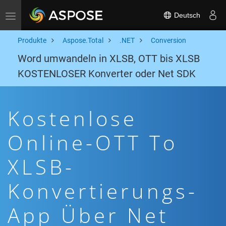
Deutsch
Toggle navigation
Produkte
Aspose.Total
.NET
Conversion
Word umwandeln in XLSB, OTT bis XLSB
KOSTENLOSER Konverter oder Net SDK
Kostenlose
Online-OTT To
XLSB-
Konvertierungs-
App Über Net