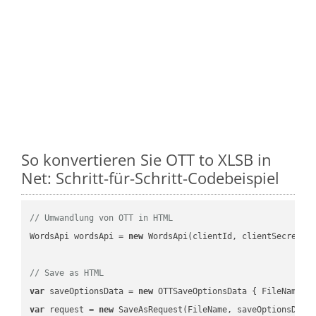
So konvertieren Sie OTT to XLSB in
Net: Schritt-für-Schritt-Codebeispiel
// Umwandlung von OTT in HTML
WordsApi wordsApi = 
new
 WordsApi(clientId, clientSecret);

// Save as HTML
var
 saveOptionsData = 
new
 OTTSaveOptionsData { FileName =
var
 request = 
new
 SaveAsRequest(FileName, saveOptionsData)