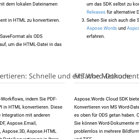
it dem lokalen Dateinamen
um das SDK selbst zu ko
Releases
für alternative
nt in HTML zu konvertieren.
Sehen Sie sich auch die 
Aspose.Words
und
Aspos
 SaveFormat als ODS
erfahren.
auf, um die HTML-Datei in das
ertieren: Schnelle und einfache Methode
MS Word-Dokumente v
-Workflows, indem Sie PDF-
Aspose.Words Cloud SDK biete
I in HTML konvertieren. Diese
Konvertieren von MS Word-Datei
 Integration mit anderen
es oben für ODS getan haben. O
DF, Aspose.Email,
Sie können Word-Dokumente mi
s, Aspose.3D, Aspose.HTML
problemlos in mehrere Bildform