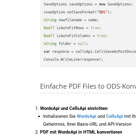
SaveOptions saveOptions = 
new
 SaveOptions;

svaeOption.setSaveFormat(
"ODS"
string
bool
? isAutoFitRows = 
true
bool
? isAutoFitColumns = 
true
string
 folder = 
null
var
 response = cellsApi.CellsSaveAsPostDocu
Einfache PDF Files to ODS-Kon
WordsApi und CellsApi einrichten
Initialisieren Sie
WordsApi
und
CellsApi
mit Ih
Geheimnis, Ihrer Basis-URL und API-Version
PDF mit WordsApi in HTML konvertieren