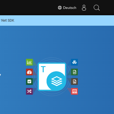
Deutsch
 Net SDK
,