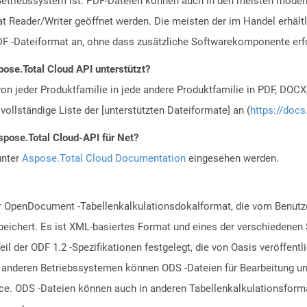
riebssystem ist. PDF-Dateien können auch in den meisten moderne
 Reader/Writer geöffnet werden. Die meisten der im Handel erhältl
F -Dateiformat an, ohne dass zusätzliche Softwarekomponente erfor
ose.Total Cloud API unterstützt?
n jeder Produktfamilie in jede andere Produktfamilie in PDF, DOCX
vollständige Liste der [unterstützten Dateiformate] an (
https://docs
spose.Total Cloud-API für Net?
unter
Aspose.Total Cloud Documentation
eingesehen werden.
ür OpenDocument -Tabellenkalkulationsdokalformat, die vom Benutz
speichert. Es ist XML-basiertes Format und eines der verschiedenen
l der ODF 1.2 -Spezifikationen festgelegt, die von Oasis veröffentl
deren Betriebssystemen können ODS -Dateien für Bearbeitung und 
fice. ODS -Dateien können auch in anderen Tabellenkalkulationsfor