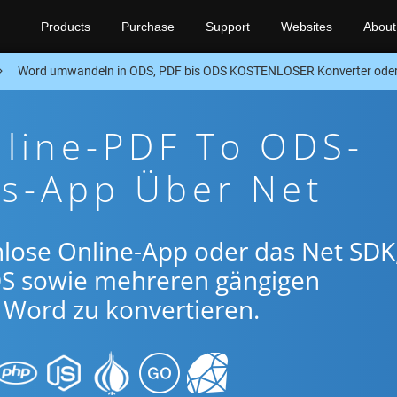
Products
Purchase
Support
Websites
About
Word umwandeln in ODS, PDF bis ODS KOSTENLOSER Konverter oder
nline-PDF To ODS-
gs-App Über Net
lose Online-App oder das Net SDK
S sowie mehreren gängigen
Word zu konvertieren.