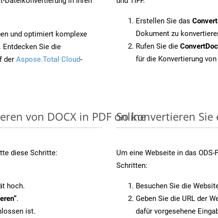
-Dateikonvertierung in Ihren
und TIFF.
Erstellen Sie das
Conver
Dokument zu konvertiere
pen und optimiert komplexe
Rufen Sie die
ConvertDo
. Entdecken Sie die
für die Konvertierung von
f der
Aspose.Total Cloud
-
ieren von DOCX in PDF online
So konvertieren Sie
te diese Schritte:
Um eine Webseite in das ODS-Fo
Schritten:
ät hoch.
Besuchen Sie die Websit
eren“
.
Geben Sie die URL der We
lossen ist.
dafür vorgesehene Eingab