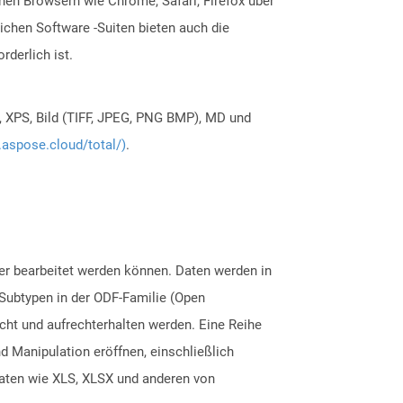
n Browsern wie Chrome, Safari, Firefox über
ichen Software -Suiten bieten auch die
derlich ist.
, XPS, Bild (TIFF, JPEG, PNG BMP), MD und
.aspose.cloud/total/)
.
er bearbeitet werden können. Daten werden in
 Subtypen in der ODF-Familie (Open
icht und aufrechterhalten werden. Eine Reihe
Manipulation eröffnen, einschließlich
maten wie XLS, XLSX und anderen von