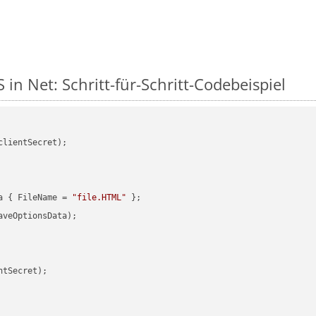
in Net: Schritt-für-Schritt-Codebeispiel
clientSecret);

a { FileName = 
"file.HTML"
veOptionsData);

tSecret);
