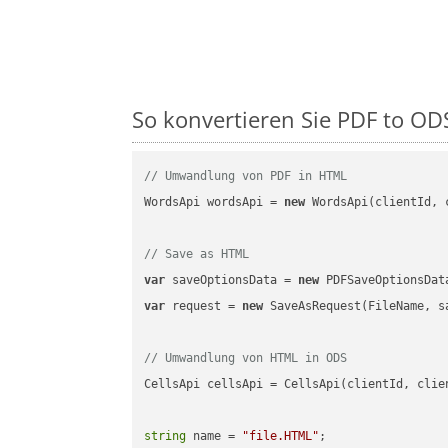
So konvertieren Sie PDF to ODS 
// Umwandlung von PDF in HTML
WordsApi wordsApi = 
new
 WordsApi(clientId, 
// Save as HTML
var
 saveOptionsData = 
new
 PDFSaveOptionsDat
var
 request = 
new
 SaveAsRequest(FileName, sa
// Umwandlung von HTML in ODS
CellsApi cellsApi = CellsApi(clientId, clien
string
 name = 
"file.HTML"
;
