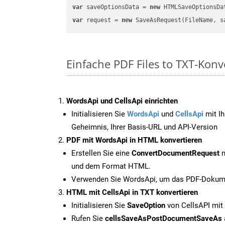
var
 saveOptionsData = 
new
 HTMLSaveOptionsDa
var
 request = 
new
Einfache PDF Files to TXT-Kon
WordsApi und CellsApi einrichten
Initialisieren Sie
WordsApi
und
CellsApi
mit Ih
Geheimnis, Ihrer Basis-URL und API-Version
PDF mit WordsApi in HTML konvertieren
Erstellen Sie eine
ConvertDocumentRequest
m
und dem Format HTML.
Verwenden Sie WordsApi, um das PDF-Dokume
HTML mit CellsApi in TXT konvertieren
Initialisieren Sie
SaveOption
von CellsAPI mit
Rufen Sie
cellsSaveAsPostDocumentSaveAs