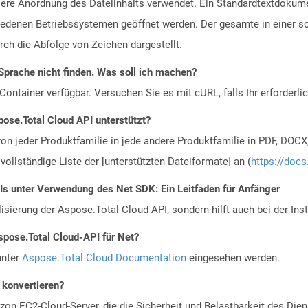
ere Anordnung des Dateiinhalts verwendet. Ein Standardtextdokume
edenen Betriebssystemen geöffnet werden. Der gesamte in einer sol
ch die Abfolge von Zeichen dargestellt.
Sprache nicht finden. Was soll ich machen?
ontainer verfügbar. Versuchen Sie es mit cURL, falls Ihr erforderli
ose.Total Cloud API unterstützt?
n jeder Produktfamilie in jede andere Produktfamilie in PDF, DOCX
vollständige Liste der [unterstützten Dateiformate] an (
https://docs
Is unter Verwendung des Net SDK: Ein Leitfaden für Anfänger
alisierung der Aspose.Total Cloud API, sondern hilft auch bei der Inst
spose.Total Cloud-API für Net?
unter
Aspose.Total Cloud Documentation
eingesehen werden.
u konvertieren?
n EC2-Cloud-Server, die die Sicherheit und Belastbarkeit des Diens