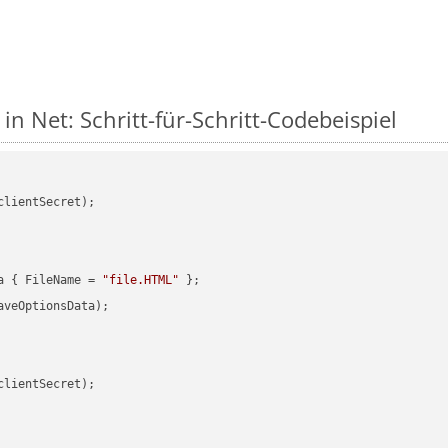
in Net: Schritt-für-Schritt-Codebeispiel
clientSecret);

a { FileName = 
"file.HTML"
veOptionsData);

clientSecret);
