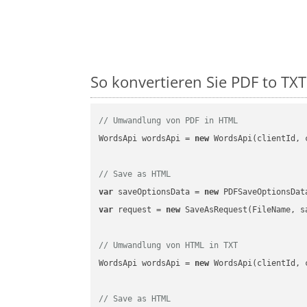
So konvertieren Sie PDF to TXT 
// Umwandlung von PDF in HTML
WordsApi wordsApi = 
new
 WordsApi(clientId, 
// Save as HTML
var
 saveOptionsData = 
new
 PDFSaveOptionsDat
var
 request = 
new
 SaveAsRequest(FileName, sa
// Umwandlung von HTML in TXT
WordsApi wordsApi = 
new
 WordsApi(clientId, 
// Save as HTML