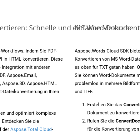
ertieren: Schnelle und einfache Methode
MS Word-Dokumente v
-Workflows, indem Sie PDF-
Aspose.Words Cloud SDK biete
I in HTML konvertieren. Diese
Konvertieren von MS Word-Datei
 Integration mit anderen
es oben für TXT getan haben. O
DF, Aspose.Email,
Sie können Word-Dokumente mi
s, Aspose.3D, Aspose.HTML
problemlos in mehrere Bildform
-Dateikonvertierung in Ihren
und TIFF.
Erstellen Sie das
Conver
Dokument zu konvertiere
pen und optimiert komplexe
Rufen Sie die
ConvertDo
. Entdecken Sie die
für die Konvertierung von
f der
Aspose.Total Cloud
-