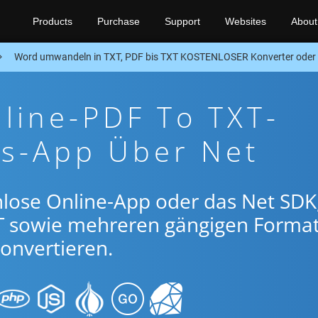
Products
Purchase
Support
Websites
About
Word umwandeln in TXT, PDF bis TXT KOSTENLOSER Konverter oder
line-PDF To TXT-
gs-App Über Net
lose Online-App oder das Net SDK
T sowie mehreren gängigen Forma
onvertieren.