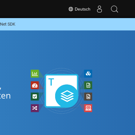
Deutsch
 Net SDK
,
ten