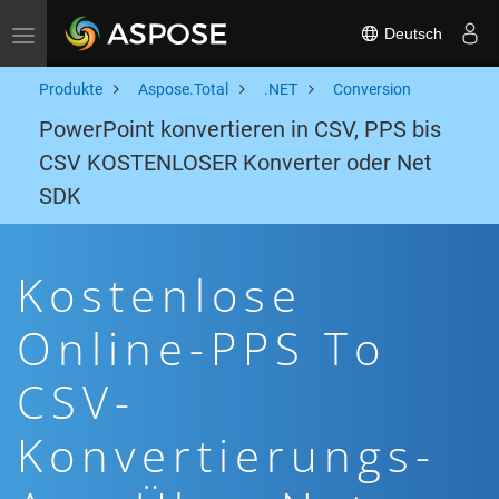
Deutsch
Toggle navigation
Produkte
Aspose.Total
.NET
Conversion
PowerPoint konvertieren in CSV, PPS bis
CSV KOSTENLOSER Konverter oder Net
SDK
Kostenlose
Online-PPS To
CSV-
Konvertierungs-