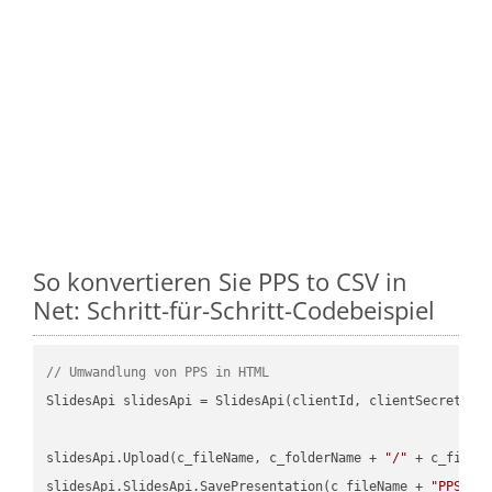
So konvertieren Sie PPS to CSV in
Net: Schritt-für-Schritt-Codebeispiel
// Umwandlung von PPS in HTML
SlidesApi slidesApi = SlidesApi(clientId, clientSecret);

slidesApi.Upload(c_fileName, c_folderName + 
"/"
 + c_fileNa
slidesApi.SlidesApi.SavePresentation(c_fileName + 
"PPS"
, 