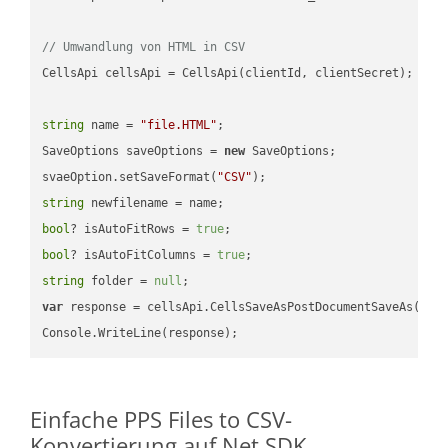
// Umwandlung von HTML in CSV
CellsApi cellsApi = CellsApi(clientId, clientSecret);

string
 name = 
"file.HTML"
;

SaveOptions saveOptions = 
new
 SaveOptions;

svaeOption.setSaveFormat(
"CSV"
string
bool
? isAutoFitRows = 
true
bool
? isAutoFitColumns = 
true
string
 folder = 
null
var
 response = cellsApi.CellsSaveAsPostDocumentSaveAs(name
Einfache PPS Files to CSV-
Konvertierung auf Net SDK