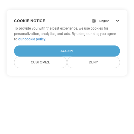
COOKIE NOTICE
To provide you with the best experience, we use cookies for
personalization, analytics, and ads. By using our site, you agree
to
our cookie policy
.
ACCEPT
CUSTOMIZE
DENY
Andere PowerPoint
Konvertierungsoptionen
Wandeln Sie PPT in DOC um
DOC:
Microsoft Word Binary Format