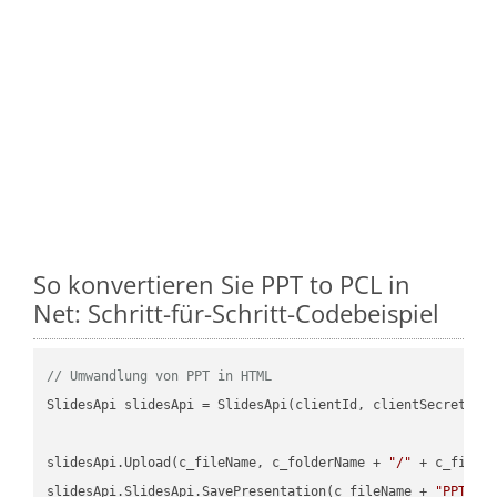
So konvertieren Sie PPT to PCL in
Net: Schritt-für-Schritt-Codebeispiel
// Umwandlung von PPT in HTML
SlidesApi slidesApi = SlidesApi(clientId, clientSecret);

slidesApi.Upload(c_fileName, c_folderName + 
"/"
 + c_fileNa
slidesApi.SlidesApi.SavePresentation(c_fileName + 
"PPT"
, 