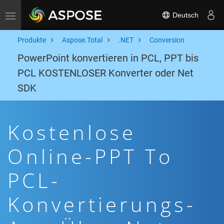
Deutsch
Toggle navigation
Produkte
Aspose.Total
.NET
Conversion
PowerPoint konvertieren in PCL, PPT bis
PCL KOSTENLOSER Konverter oder Net
SDK
Kostenlose
Online-PPT To
PCL-
Konvertierungs-