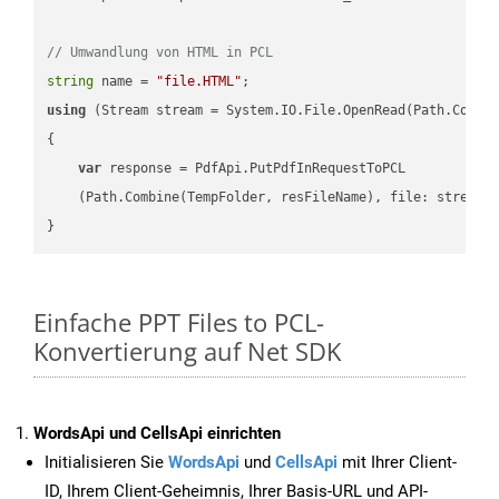
// Umwandlung von HTML in PCL
string
 name = 
"file.HTML"
using
 (Stream stream = System.IO.File.OpenRead(Path.Combin
{

var
 response = PdfApi.PutPdfInRequestToPCL

    (Path.Combine(TempFolder, resFileName), file: stream);
Einfache PPT Files to PCL-
Konvertierung auf Net SDK
WordsApi und CellsApi einrichten
Initialisieren Sie
WordsApi
und
CellsApi
mit Ihrer Client-
ID, Ihrem Client-Geheimnis, Ihrer Basis-URL und API-