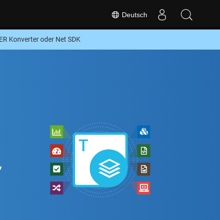
Deutsch
 Konverter oder Net SDK
,