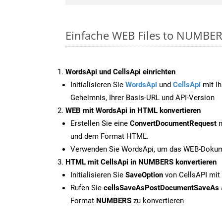
Einfache WEB Files to NUMBER
WordsApi und CellsApi einrichten
Initialisieren Sie
WordsApi
und
CellsApi
mit Ih
Geheimnis, Ihrer Basis-URL und API-Version
WEB mit WordsApi in HTML konvertieren
Erstellen Sie eine
ConvertDocumentRequest
m
und dem Format HTML.
Verwenden Sie WordsApi, um das WEB-Dokume
HTML mit CellsApi in NUMBERS konvertieren
Initialisieren Sie
SaveOption
von CellsAPI mi
Rufen Sie
cellsSaveAsPostDocumentSaveAs
Format
NUMBERS
zu konvertieren