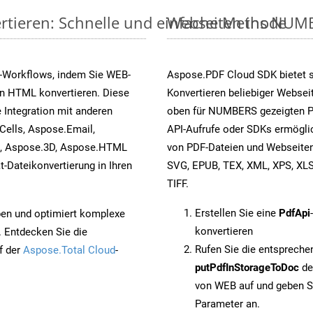
rtieren: Schnelle und einfache Methode
Webseiten ins NUMBE
s-Workflows, indem Sie WEB-
Aspose.PDF Cloud SDK bietet 
in HTML konvertieren. Diese
Konvertieren beliebiger Websei
 Integration mit anderen
oben für NUMBERS gezeigten Pr
ells, Aspose.Email,
API-Aufrufe oder SDKs ermögli
s, Aspose.3D, Aspose.HTML
von PDF-Dateien und Webseiten
-Dateikonvertierung in Ihren
SVG, EPUB, TEX, XML, XPS, XL
TIFF.
Erstellen Sie eine
PdfApi
pen und optimiert komplexe
konvertieren
. Entdecken Sie die
Rufen Sie die entsprech
f der
Aspose.Total Cloud
-
putPdfInStorageToDoc
de
von WEB auf und geben S
Parameter an.