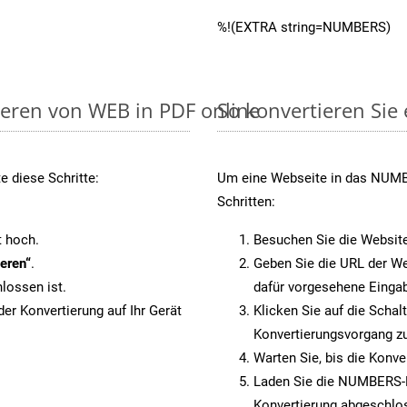
%!(EXTRA string=NUMBERS)
ieren von WEB in PDF online
So konvertieren Si
e diese Schritte:
Um eine Webseite in das NUMBE
Schritten:
t hoch.
Besuchen Sie die Websit
eren“
.
Geben Sie die URL der We
lossen ist.
dafür vorgesehene Eingab
er Konvertierung auf Ihr Gerät
Klicken Sie auf die Schal
Konvertierungsvorgang zu
Warten Sie, bis die Konve
Laden Sie die NUMBERS-Da
Konvertierung abgeschlos