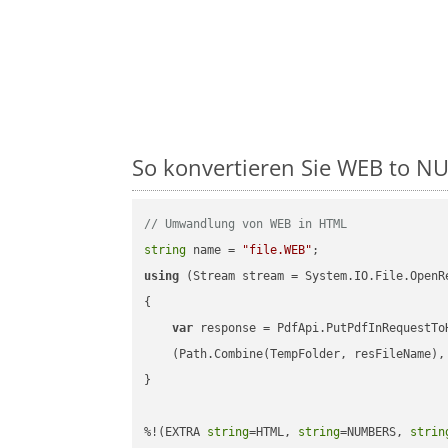
So konvertieren Sie WEB to NUM
// Umwandlung von WEB in HTML
string
 name = 
"file.WEB"
using
 (Stream stream = System.IO.File.OpenR
{

var
 response = PdfApi.PutPdfInRequestToH
    (Path.Combine(TempFolder, resFileName), 
}

%!(EXTRA 
string
=HTML, 
string
=NUMBERS, 
strin