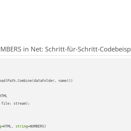
BERS in Net: Schritt-für-Schritt-Codebeisp
ead(Path.Combine(dataFolder, name)))

TML

file: stream);

g
=HTML, 
string
=NUMBERS)