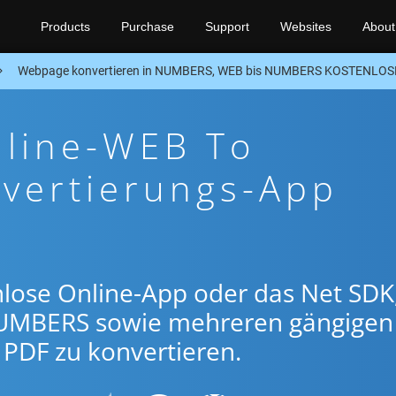
Products
Purchase
Support
Websites
About
Webpage konvertieren in NUMBERS, WEB bis NUMBERS KOSTENLOSER
nline-WEB To
ertierungs-App
lose Online-App oder das Net SDK
UMBERS sowie mehreren gängigen
PDF zu konvertieren.