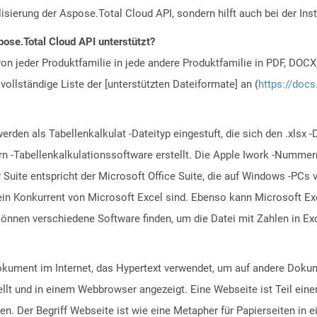
alisierung der Aspose.Total Cloud API, sondern hilft auch bei der Inst
ose.Total Cloud API unterstützt?
n jeder Produktfamilie in jede andere Produktfamilie in PDF, DOCX
vollständige Liste der [unterstützten Dateiformate] an (
https://docs
erden als Tabellenkalkulat -Dateityp eingestuft, die sich den .xls
 -Tabellenkalkulationssoftware erstellt. Die Apple Iwork -Nummern
ty Suite entspricht der Microsoft Office Suite, die auf Windows -PC
ein Konkurrent von Microsoft Excel sind. Ebenso kann Microsoft Ex
önnen verschiedene Software finden, um die Datei mit Zahlen in E
Dokument im Internet, das Hypertext verwendet, um auf andere Doku
lt und in einem Webbrowser angezeigt. Eine Webseite ist Teil eine
 Der Begriff Webseite ist wie eine Metapher für Papierseiten in 